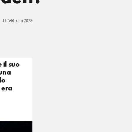
14 febbraio 2025
 il suo
 una
lo
 era