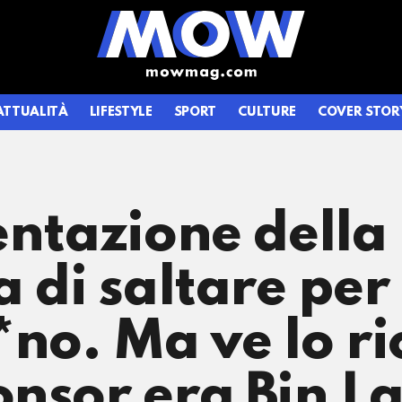
ATTUALITÀ
LIFESTYLE
SPORT
CULTURE
COVER STOR
entazione della
a di saltare per
*no. Ma ve lo r
onsor era Bin L