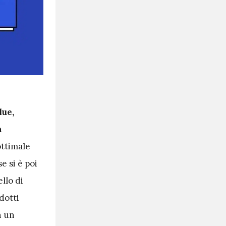
lue,
a
ottimale
e si è poi
llo di
dotti
n un