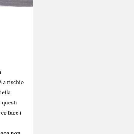
a
 a rischio
della
n questi
er fare i
ioco non