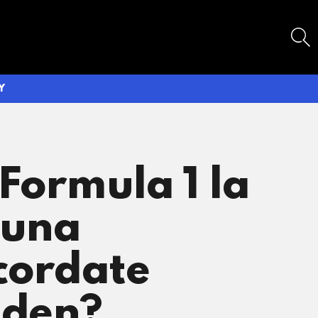
SEARCH
Y
 Formula 1 la
 una
icordate
aden?