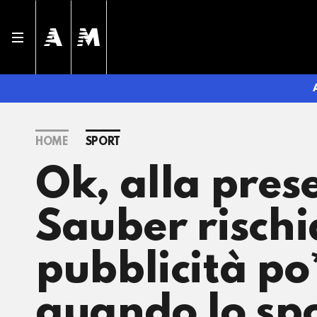
HOME
SPORT
Ok, alla pres
Sauber rischi
pubblicità po
quando lo sp