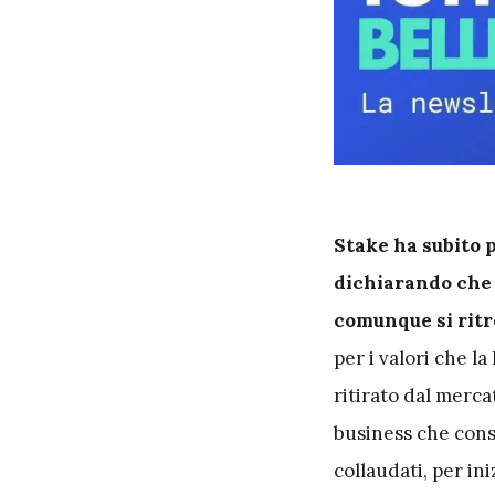
S
take ha subito 
dichiarando che 
comunque si ritr
per i valori che la
ritirato dal merca
business che conse
collaudati, per in