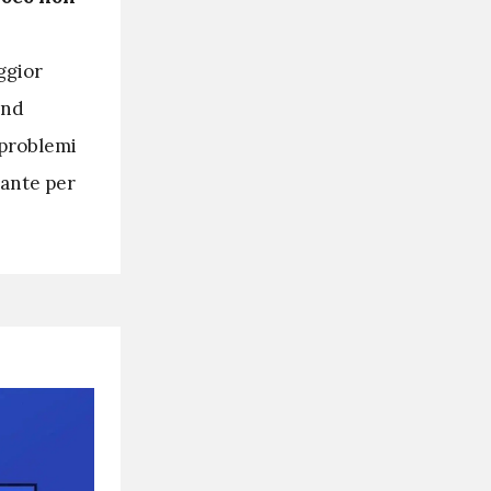
ggior
and
 problemi
tante per