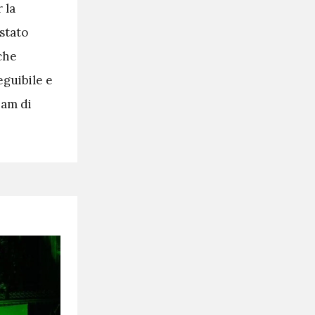
 la
stato
 che
guibile e
eam di