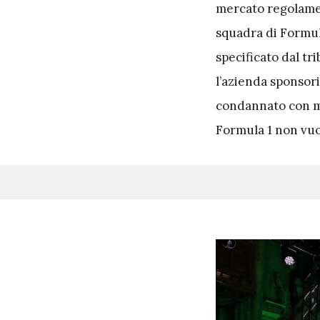
mercato regolament
squadra di Formula
specificato dal tr
l’azienda sponsor
condannato con mu
Formula 1 non vuol