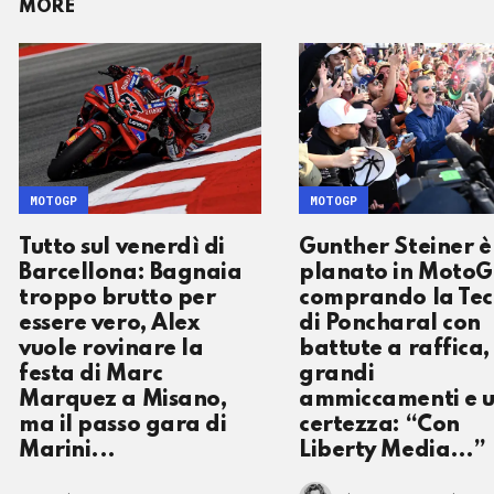
MORE
MOTOGP
MOTOGP
Tutto sul venerdì di
Gunther Steiner è
Barcellona: Bagnaia
planato in Moto
troppo brutto per
comprando la Te
essere vero, Alex
di Poncharal con
vuole rovinare la
battute a raffica,
festa di Marc
grandi
Marquez a Misano,
ammiccamenti e 
ma il passo gara di
certezza: “Con
Marini...
Liberty Media…”