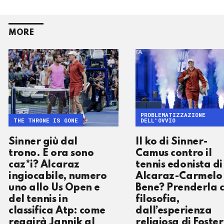
MORE
PROBLEMATIZZAZIONE
THE THRONE IS GONE
DELL'OVVIO
Sinner giù dal
Il ko di Sinner-
trono. E ora sono
Camus contro il
caz*i? Alcaraz
tennis edonista di
ingiocabile, numero
Alcaraz-Carmelo
uno allo Us Open e
Bene? Prenderla 
del tennis in
filosofia,
classifica Atp: come
dall’esperienza
reagirà Jannik al
religiosa di Foster