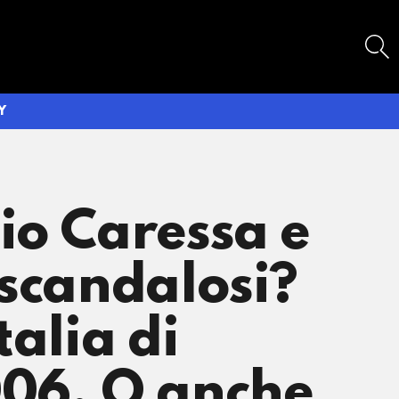
SEARCH
Y
io Caressa e
 scandalosi?
talia di
006. O anche