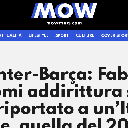
ATTUALITÀ
LIFESTYLE
SPORT
CULTURE
COVER STOR
nter-Barça: Fab
omi addirittura
iportato a un’I
e, quella del 2