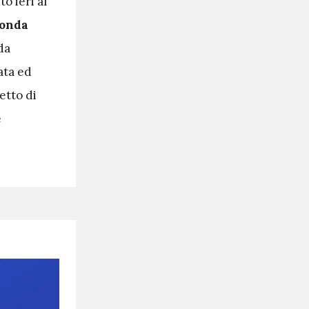
o ieri al
 onda
da
ata ed
etto di
e