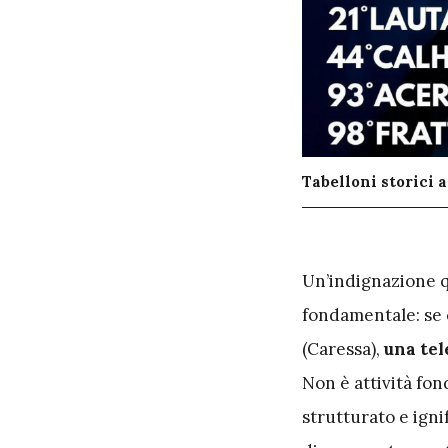
Tabelloni storici 
U
n’indignazione q
fondamentale: se c
(Caressa),
una tel
Non è attività fon
strutturato e ignif