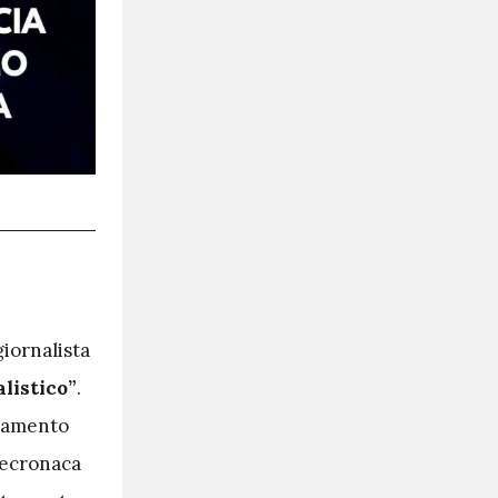
giornalista
alistico”
.
onamento
elecronaca