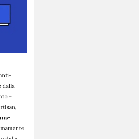
anti-
 dalla
nto –
rtisan,
ans-
nimamente
te dalla