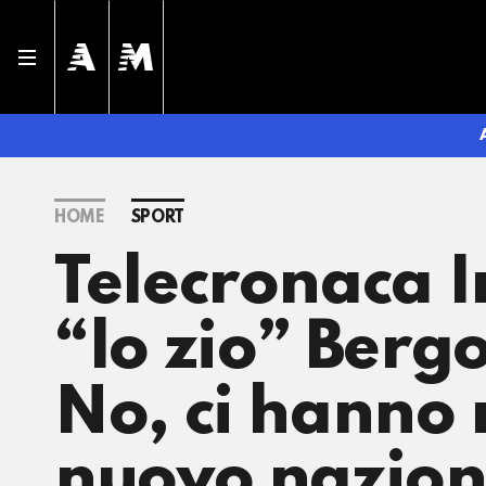
HOME
SPORT
Telecronaca I
“lo zio” Berg
No, ci hanno r
nuovo nazion