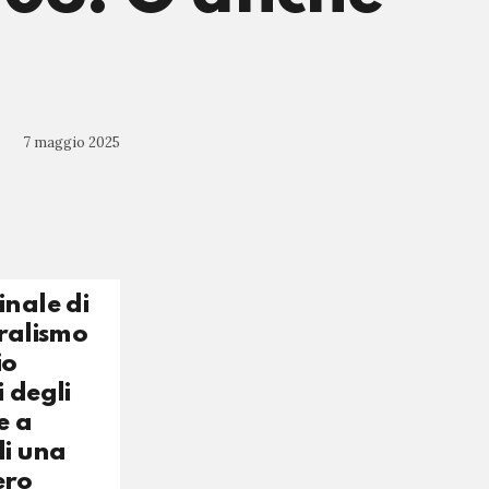
7 maggio 2025
inale di
uralismo
io
 degli
e a
di una
ero