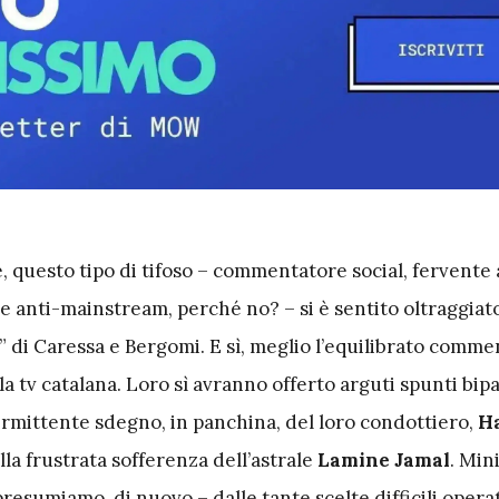
e, questo tipo di tifoso – commentatore social, fervente 
e anti-mainstream, perché no? – si è sentito oltraggiato
” di Caressa e Bergomi. E sì, meglio l’equilibrato comme
 tv catalana. Loro sì avranno offerto arguti spunti bipa
ermittente sdegno, in panchina, del loro condottiero,
H
ella frustrata sofferenza dell’astrale
Lamine Jamal
. Mi
resumiamo, di nuovo – dalle tante scelte difficili opera