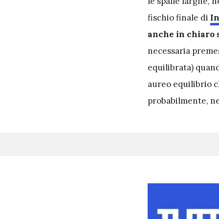
le spalle larghe, 
fischio finale di
I
anche in chiaro 
necessaria premess
equilibrata) quand
aureo equilibrio c
probabilmente, nel