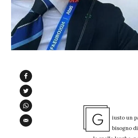
G
iusto un p
bisogno di