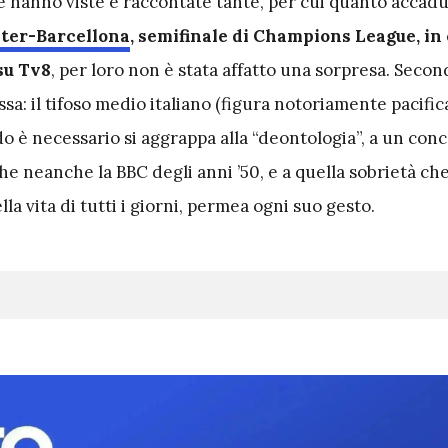
ne hanno viste e raccontate tante, per cui quanto accadut
nter-Barcellona
, semifinale di Champions League, in
su Tv8
, per loro non è stata affatto una sorpresa. Secon
a: il tifoso medio italiano (figura notoriamente pacific
o è necessario si aggrappa alla “deontologia”, a un conc
he neanche la BBC degli anni ’50, e a quella sobrietà ch
la vita di tutti i giorni, permea ogni suo gesto.