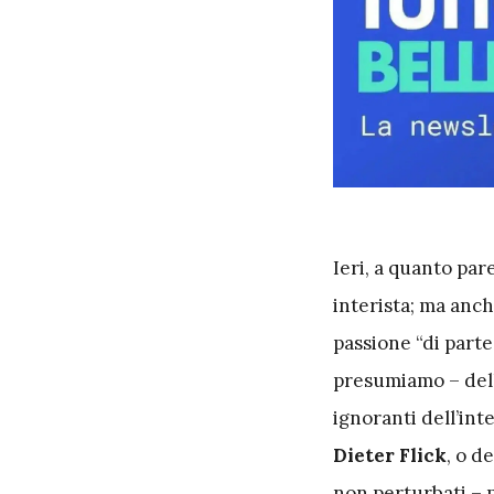
I
eri, a quanto par
interista; ma anch
passione “di parte
presumiamo – della
ignoranti dell’int
Dieter Flick
, o d
non perturbati – p