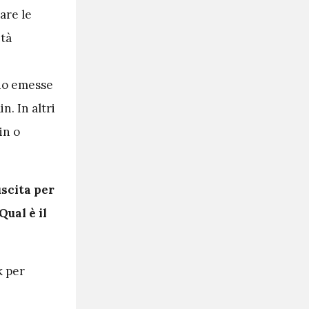
are le
ità
ono emesse
. In altri
in o
uscita per
ual è il
k per