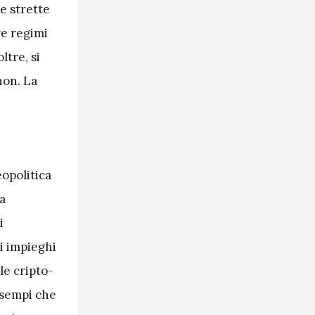
e strette
re regimi
ltre, si
non. La
eopolitica
a
i
i impieghi
le cripto-
esempi che