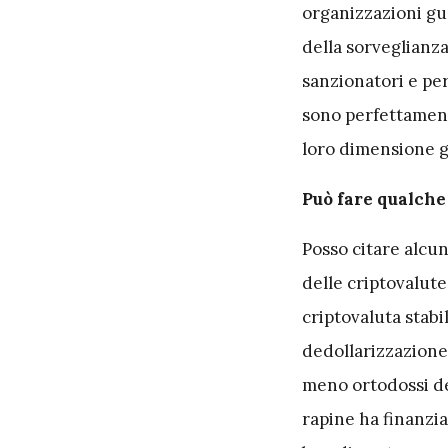
organizzazioni gue
della sorveglianza
sanzionatori e per
sono perfettament
loro dimensione g
Può fare qualch
Posso citare alcun
delle criptovalut
criptovaluta stabil
dedollarizzazione
meno ortodossi del
rapine ha finanzi