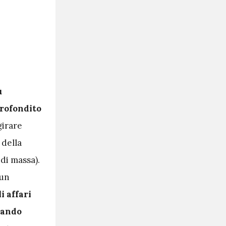
ù
profondito
girare
 della
di massa).
 un
i affari
rando