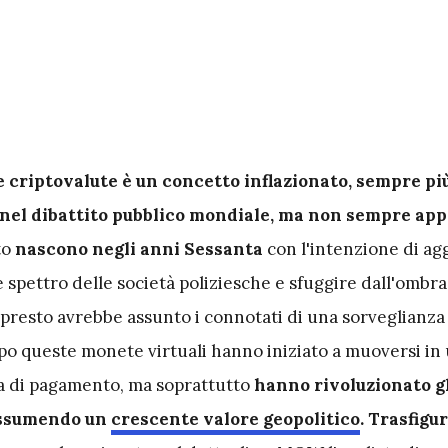
le criptovalute è un concetto inflazionato, sempre pi
nel dibattito pubblico mondiale, ma non sempre ap
to
nascono negli anni Sessanta
con l'intenzione di ag
 spettro delle società poliziesche e sfuggire dall'ombra
presto avrebbe assunto i connotati di una sorveglianza 
po queste monete virtuali hanno iniziato a muoversi in
a di pagamento, ma soprattutto
hanno rivoluzionato gl
assumendo un
crescente valore geopolitico
. Trasfigu