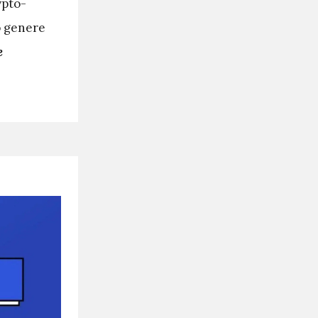
ypto-
o genere
e