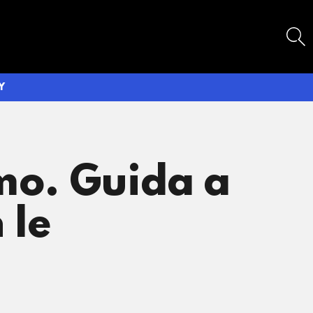
SEARCH
Y
smo. Guida a
 le