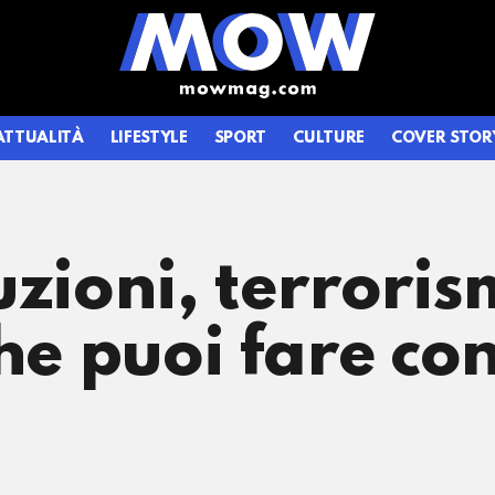
ATTUALITÀ
LIFESTYLE
SPORT
CULTURE
COVER STOR
uzioni, terrori
he puoi fare con