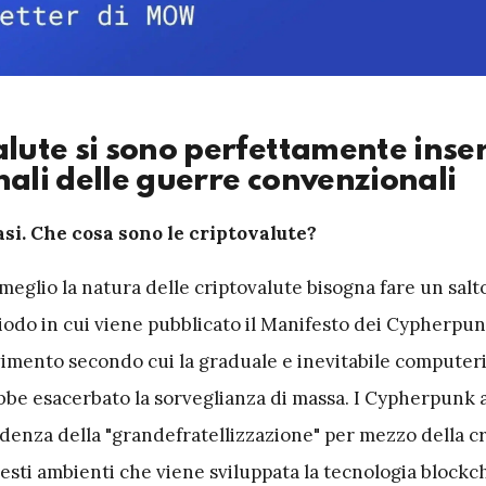
alute si sono perfettamente inser
nali delle guerre convenzionali
si.
Che cosa sono le criptovalute?
meglio la natura delle criptovalute bisogna fare un salt
iodo in cui viene pubblicato il Manifesto dei Cypherpunk
mento secondo cui la graduale e inevitabile computer
ebbe esacerbato la sorveglianza di massa. I Cypherpunk
denza della "grandefratellizzazione" per mezzo della cri
esti ambienti che viene sviluppata la tecnologia blockc