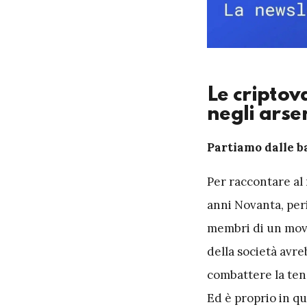
Le criptov
negli arse
P
artiamo dalle ba
Per raccontare al 
anni Novanta, per
membri di un movi
della società avr
combattere la ten
Ed è proprio in qu