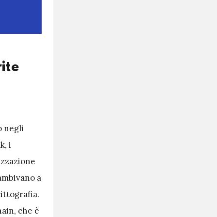
ite
o negli
, i
izzazione
 ambivano a
ttografia.
hain, che è