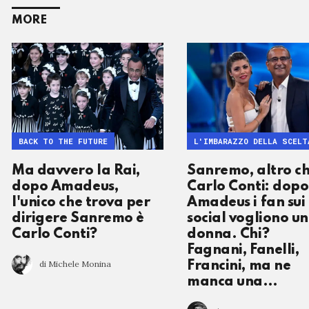
MORE
BACK TO THE FUTURE
L'IMBARAZZO DELLA SCELT
Ma davvero la Rai,
Sanremo, altro c
dopo Amadeus,
Carlo Conti: dopo
l'unico che trova per
Amadeus i fan sui
dirigere Sanremo è
social vogliono u
Carlo Conti?
donna. Chi?
Fagnani, Fanelli,
di Michele Monina
Francini, ma ne
manca una…