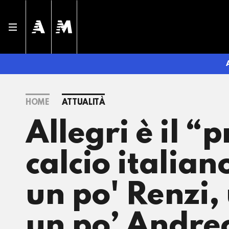
HOME
ATTUALITÀ
Allegri è il “
calcio italia
un po' Renzi,
un po’ Andre