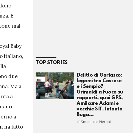
edono
nza. E
ompone mai
Royal Baby
 italiano,
TOP STORIES
lla
Delitto di Garlasco:
sono due
legami tra Cassese
iana. Ma a
e i Sempio?
Grimaldi a fuoco su
unta a
rapporti, quei GPS,
Amilcare Adami e
niano.
vecchie SIT. Intanto
Buga…
derno a
di Emanuele Pieroni
n ha fatto