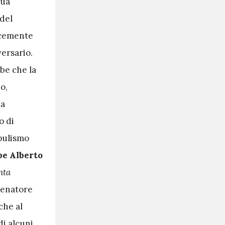
sua
 del
licemente
versario.
bbe che la
o,
la
o di
opulismo
pe Alberto
nta
llenatore
che al
di alcuni