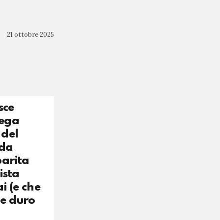
21 ottobre 2025
sce
tega
 del
 da
parita
ista
i (e che
ne duro