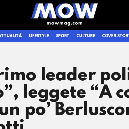
ATTUALITÀ
LIFESTYLE
SPORT
CULTURE
COVER STOR
primo leader pol
no”, leggete “A 
 un po’ Berlusc
otti…