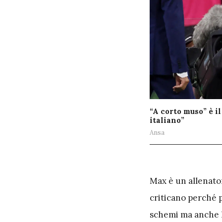
“A corto muso” è il
italiano”
Ansa
M
ax è un allenator
criticano perché p
schemi ma anche la