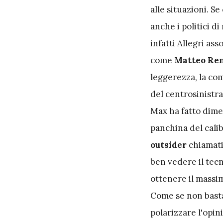
alle situazioni. S
anche i politici d
infatti Allegri ass
come
Matteo Ren
leggerezza, la com
del centrosinistr
Max ha fatto dimen
panchina del calib
outsider
chiamati
ben vedere il tecn
ottenere il massim
Come se non bast
polarizzare l'opin