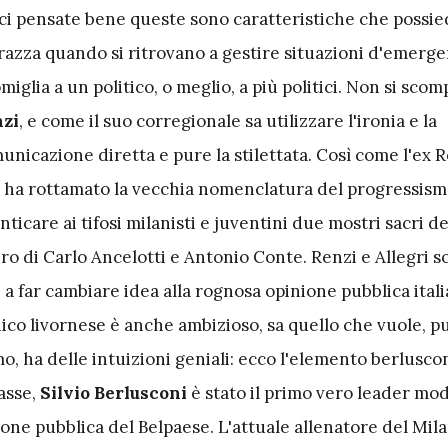
e ci pensate bene queste sono caratteristiche che possi
i razza quando si ritrovano a gestire situazioni d'emerge
omiglia a un politico, o meglio, a più politici. Non si sc
zi
, e come il suo corregionale sa utilizzare l'ironia e la
unicazione diretta e pure la stilettata. Così come l'ex 
a ha rottamato la vecchia nomenclatura del progressismo
ticare ai tifosi milanisti e juventini due mostri sacri de
ro di Carlo Ancelotti e Antonio Conte. Renzi e Allegri 
 a far cambiare idea alla rognosa opinione pubblica ital
ico livornese è anche ambizioso, sa quello che vuole, p
o, ha delle intuizioni geniali: ecco l'elemento berlusco
asse,
Silvio Berlusconi
è stato il primo vero leader mo
ione pubblica del Belpaese. L'attuale allenatore del Mila