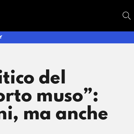
SEARCH
Y
itico del
corto muso”:
oni, ma anche