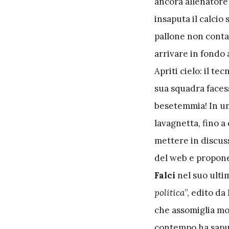
ancora allenatore
insaputa il calcio
pallone non conta 
arrivare in fondo 
Apriti cielo: il t
sua squadra facess
besetemmia! In un
lavagnetta, fino a
mettere in discuss
del web e propone
Falci
nel suo ultim
politica
”, edito da
che assomiglia mo
contempo ha saputo