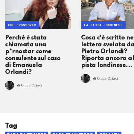
CHE CROSSOVER
LA PISTA LONDINESE
Perché è stata
Cosa c'è scritto ne
chiamata una
lettera svelata d
p*rnostar come
Pietro Orlandi?
consulente sul caso
Riporta ancora al
di Emanuela
pista londinese...
Orlandi?
di Giulia Ciriaci
di Giulia Ciriaci
Tag