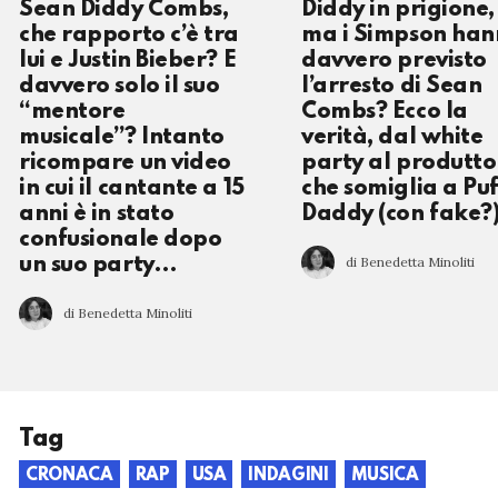
Sean Diddy Combs,
Diddy in prigione,
che rapporto c’è tra
ma i Simpson han
lui e Justin Bieber? E
davvero previsto
davvero solo il suo
l’arresto di Sean
“mentore
Combs? Ecco la
musicale”? Intanto
verità, dal white
ricompare un video
party al produtto
in cui il cantante a 15
che somiglia a Puf
anni è in stato
Daddy (con fake?
confusionale dopo
di Benedetta Minoliti
un suo party…
di Benedetta Minoliti
Tag
CRONACA
RAP
USA
INDAGINI
MUSICA