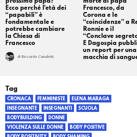
prossimo papa?
morte di papa
Ecco perché l’età dei
Francesco, da
“papabili” è
Corona e le
fondamentale e
“coincidenze” a R
potrebbe cambiare
Ronnie e il
la Chiesa di
“Conclave segret
Francesco
E Dagospia pubbl
un report per una
di Riccardo Canaletti
macchia di sang
Tag
CRONACA
FEMMINISTE
ELENA MARAGA
INSEGNANTE
INSEGNANTI
SCUOLA
BODYBUILDING
DONNE
VIOLENZA SULLE DONNE
BODY POSITIVE