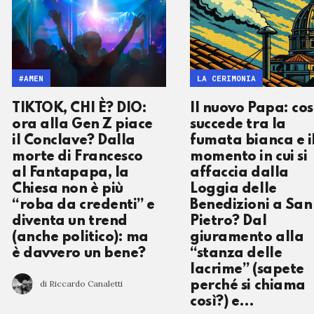
#AMEN
LA CERIMONIA
TIKTOK, CHI È? DIO:
Il nuovo Papa: co
ora alla Gen Z piace
succede tra la
il Conclave? Dalla
fumata bianca e i
morte di Francesco
momento in cui si
al Fantapapa, la
affaccia dalla
Chiesa non è più
Loggia delle
“roba da credenti” e
Benedizioni a San
diventa un trend
Pietro? Dal
(anche politico): ma
giuramento alla
è davvero un bene?
“stanza delle
lacrime” (sapete
di Riccardo Canaletti
perché si chiama
così?) e…