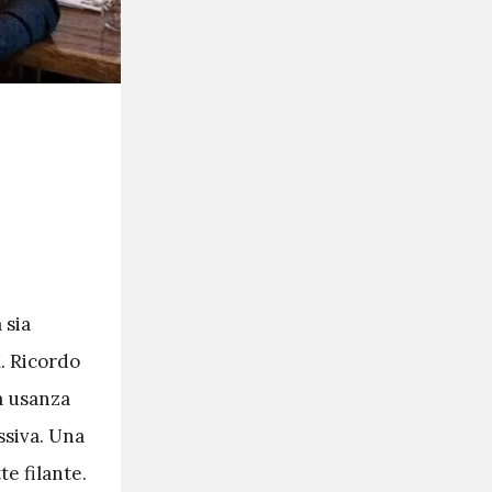
 sia
. Ricordo
a usanza
ssiva. Una
te filante.