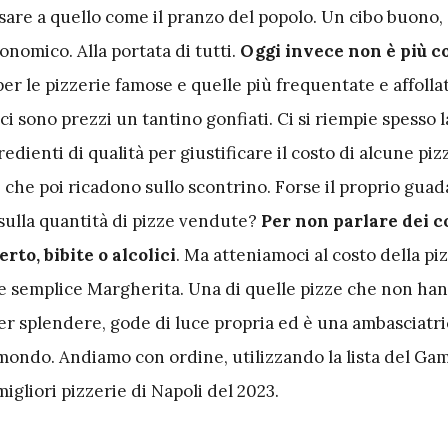
are a quello come il pranzo del popolo. Un cibo buono,
nomico. Alla portata di tutti.
Oggi invece non è più c
r le pizzerie famose e quelle più frequentate e affollat
 ci sono prezzi un tantino gonfiati. Ci si riempie spesso 
gredienti di qualità per giustificare il costo di alcune piz
 che poi ricadono sullo scontrino. Forse il proprio gua
sulla quantità di pizze vendute?
Per non parlare dei c
rto, bibite o alcolici
. Ma atteniamoci al costo della pi
a e semplice Margherita. Una di quelle pizze che non ha
per splendere, gode di luce propria ed è una ambasciatri
 mondo. Andiamo con ordine, utilizzando la lista del Ga
igliori pizzerie di Napoli del 2023.