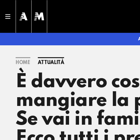
HOME
ATTUALITÀ
È davvero co
mangiare la 
Se vai in fami
Ecco tutti i pr