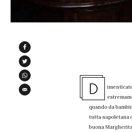
D
imenticate
estremame
quando da bambin
tutta napoletana 
buona Margherita a