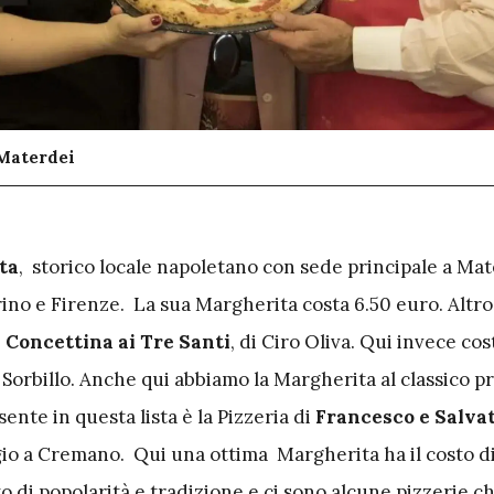
 Materdei
ta
, storico locale napoletano con sede principale a Mat
rino e Firenze. La sua Margherita costa 6.50 euro. Altr
 Concettina ai Tre Santi
, di Ciro Oliva. Qui invece cos
orbillo. Anche qui abbiamo la Margherita al classico pr
sente in questa lista è la Pizzeria di
Francesco e Salva
gio a Cremano. Qui una ottima Margherita ha il costo di
to di popolarità e tradizione e ci sono alcune pizzerie c