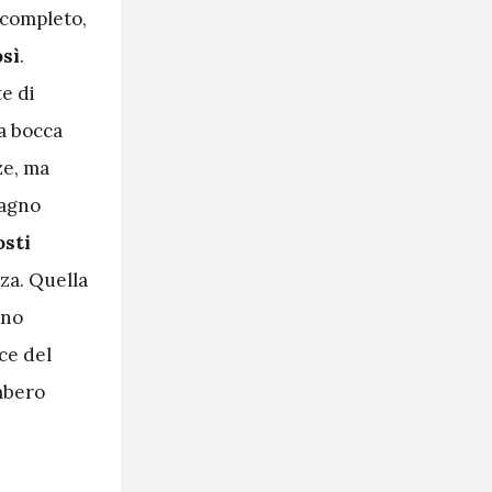
 completo,
osì
.
e di
la bocca
ze, ma
dagno
osti
zza. Quella
nno
ce del
mbero