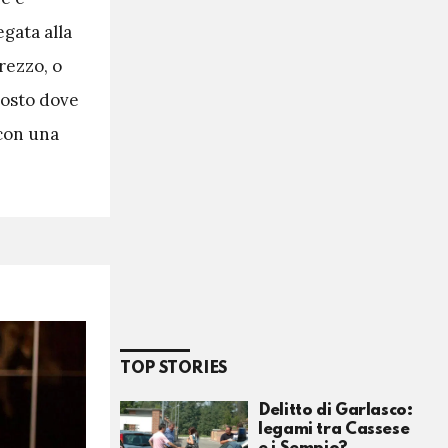
egata alla
prezzo, o
posto dove
 con una
TOP STORIES
Delitto di Garlasco:
legami tra Cassese