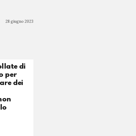
28 giugno 2023
llate di
o per
are dei
 non
lo