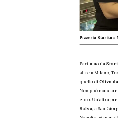
Pizzeria Starita a
P
artiamo da
Stari
altre a Milano, To
quello di
Oliva da
Non può mancare S
euro. Un’altra pre
Salvo
, a San Gior
Napoli si vive mol