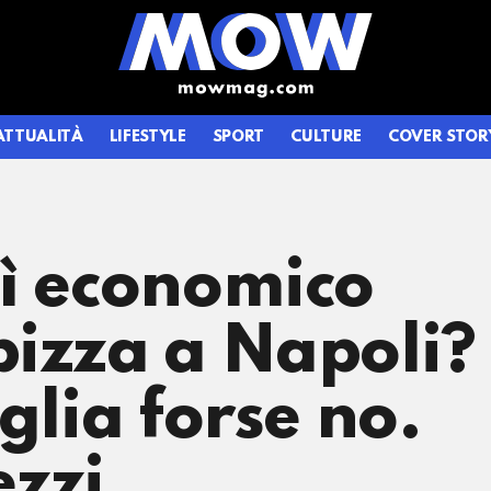
ATTUALITÀ
LIFESTYLE
SPORT
CULTURE
COVER STOR
sì economico
pizza a Napoli?
glia forse no.
ezzi