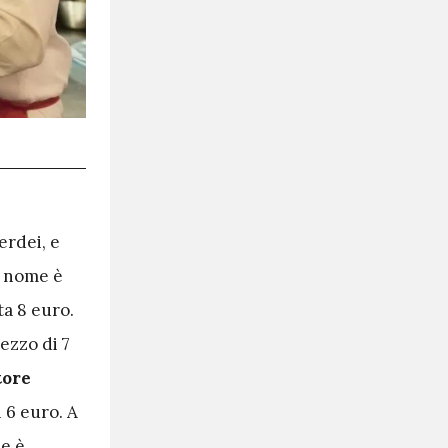
erdei, e
o nome è
ta 8 euro.
ezzo di 7
tore
 6 euro. A
he è