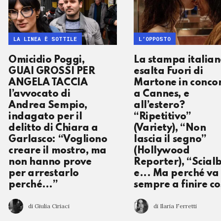
LA LINEA È SOTTILE
L’OPPOSTO
Omicidio Poggi,
La stampa italia
GUAI GROSSI PER
esalta Fuori di
ANGELA TACCIA
Martone in conco
l’avvocato di
a Cannes, e
Andrea Sempio,
all’estero?
indagato per il
“Ripetitivo”
delitto di Chiara a
(Variety), “Non
Garlasco: “Vogliono
lascia il segno”
creare il mostro, ma
(Hollywood
non hanno prove
Reporter), “Scial
per arrestarlo
e... Ma perché va
perché…”
sempre a finire co
di Giulia Ciriaci
di Ilaria Ferretti