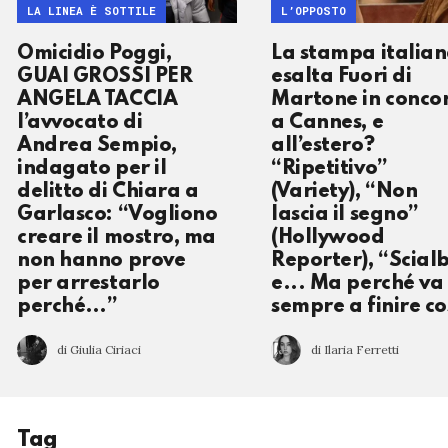
LA LINEA È SOTTILE
L’OPPOSTO
Omicidio Poggi,
La stampa italia
GUAI GROSSI PER
esalta Fuori di
ANGELA TACCIA
Martone in conco
l’avvocato di
a Cannes, e
Andrea Sempio,
all’estero?
indagato per il
“Ripetitivo”
delitto di Chiara a
(Variety), “Non
Garlasco: “Vogliono
lascia il segno”
creare il mostro, ma
(Hollywood
non hanno prove
Reporter), “Scial
per arrestarlo
e... Ma perché va
perché…”
sempre a finire co
di Giulia Ciriaci
di Ilaria Ferretti
Tag