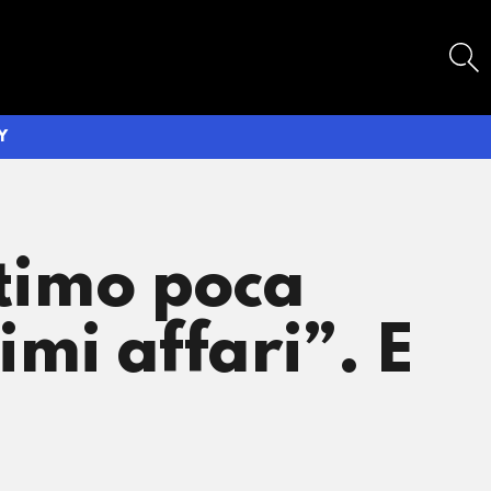
SEARCH
Y
ltimo poca
simi affari”. E