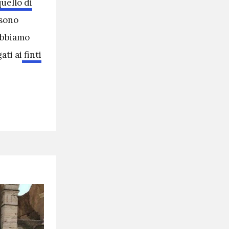
quello di
 sono
 abbiamo
ati ai
finti