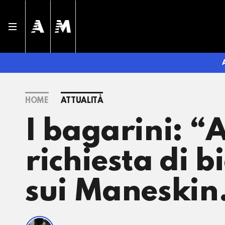
HOME
ATTUALITÀ
I bagarini: “
richiesta di b
sui Maneski