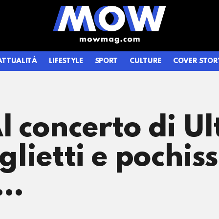
ATTUALITÀ
LIFESTYLE
SPORT
CULTURE
COVER STOR
Al concerto di U
iglietti e pochis
n…