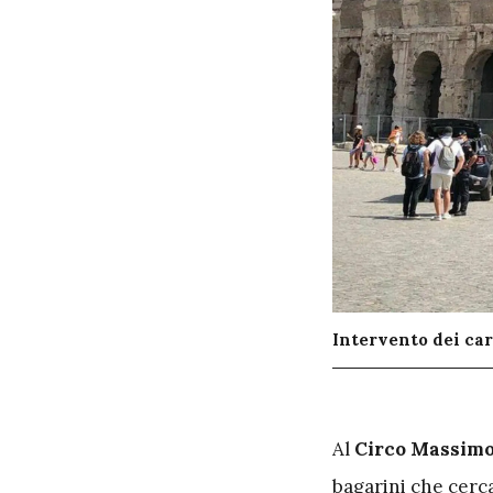
Intervento dei car
A
l
Circo Massim
bagarini che cerc