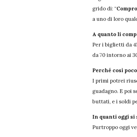
grido di: “
Compro 
a uno di loro qual
A quanto li compr
Per i biglietti da
da 70 intorno ai 3
Perché così poc
I primi potrei riu
guadagno. E poi s
buttati, e i soldi
In quanti oggi si
Purtroppo oggi v