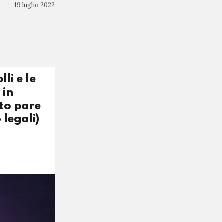
19 luglio 2022
li e le
 in
nto pare
 legali)