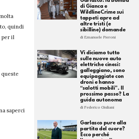
Garlasco: la bomba
di Gianca e
WildlineCrime sui
 molta
tappeti apre ad
altre tristi (e
ito, quindi
sibilline) domande
per il
di Emanuele Pieroni
Vi diciamo tutto
sulle nuove auto
elettriche cinesi:
galleggiano, sono
e queste
equipaggiate con
droni e hanno
“salotti mobili”. Il
prossimo passo? La
guida autonoma
di Federico Giuliani
na saperci
Garlasco pure alla
partita del cuore?
Ecco perché