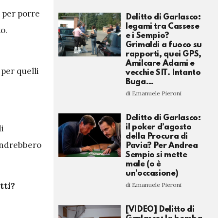
e per porre
Delitto di Garlasco:
legami tra Cassese
to.
e i Sempio?
Grimaldi a fuoco su
rapporti, quei GPS,
Amilcare Adami e
 per quelli
vecchie SIT. Intanto
Buga…
di Emanuele Pieroni
Delitto di Garlasco:
di
il poker d’agosto
della Procura di
 andrebbero
Pavia? Per Andrea
Sempio si mette
male (o è
un’occasione)
etti?
di Emanuele Pieroni
[VIDEO] Delitto di