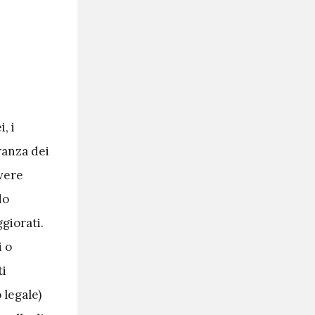
, i
ranza dei
vere
do
ggiorati.
i o
ti
 legale)