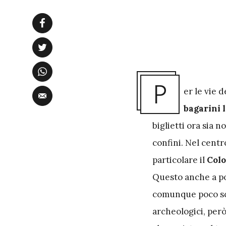
P
er le vie 
bagarini 
biglietti ora sia 
confini. Nel cent
particolare il
Colo
Questo anche a poca
comunque poco sc
archeologici, però