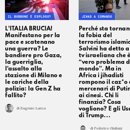
IL BUBBONE È ESPLOSO?
JIHAD A COMANDO
L'ITALIA BRUCIA!
Perché sta torna
Manifestano per la
la fobia del
pace e scatenano
terrorismo islami
una guerra? Le
Salvini ha detto a
bandiere pro Gaza,
tv israeliana che è
la guerriglia,
“vero problema d
l'assalto alla
mondo”. Ma in
stazione di Milano e
Africa i jihadisti
le cariche della
rompono il caz*o 
polizia: la Gen Z ha
mercenari di Puti
fallito?
ai cinesi. Chi li
finanzia? Cosa
di Eugenio Lanza
vogliono? E gli Us
di Trump...
di Federico Giuliani