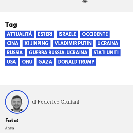
Tag
ATTUALITÀ
ESTERI
ISRAELE
OCCIDENTE
CINA
XI JINPING
VLADIMIR PUTIN
UCRAINA
RUSSIA
GUERRA RUSSIA-UCRAINA
STATI UNITI
USA
ONU
GAZA
DONALD TRUMP
di Federico Giuliani
Foto:
Ansa