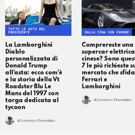
TUTTE LE AUTO DEL
PRESIDENTE
DALLA CINA CON FURORE
La Lamborghini
Comprereste una
Diablo
supercar elettrica
personalizzata di
cinese? Sono ques
Donald Trump
7 le più richieste s
all’asta: ecco com’è
mercato che sfid
e la storia della Vt
Ferrari e
Roadster Blu Le
Lamborghini
Mans del 1997 con
di Lorenzo Fiorentino
targa dedicata al
tycoon
di Lorenzo Fiorentino