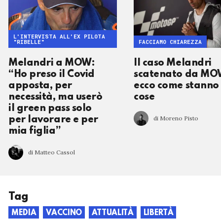
L'INTERVISTA ALL'EX PILOTA
"RIBELLE"
FACCIAMO CHIAREZZA
Melandri a MOW:
Il caso Melandri
“Ho preso il Covid
scatenato da MO
apposta, per
ecco come stanno 
necessità, ma userò
cose
il green pass solo
di Moreno Pisto
per lavorare e per
mia figlia”
di Matteo Cassol
Tag
MEDIA
VACCINO
ATTUALITÀ
LIBERTÀ