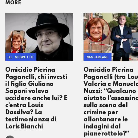
MORE
IL SOSPETTO
MASCARIARE
Omicidio Pierina
Omicidio Pierina
Paganelli, chi investì
Paganelli (tra Lou
il figlio Giuliano
Valeria e Manuela
Saponi voleva
Nuzzi: “Qualcuno
uccidere anche lui? E
aiutato l’assassin
c’entra Louis
sulla scena del
Dassilva? La
crimine per
testimonianza di
allontanare le
Loris Bianchi
indagini dal
pianerottolo?”