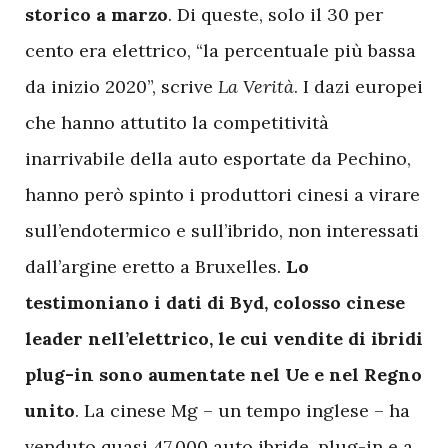
storico a marzo
. Di queste, solo il 30 per
cento era elettrico, “la percentuale più bassa
da inizio 2020”, scrive
La
Verità
. I dazi europei
che hanno attutito la competitività
inarrivabile della auto esportate da Pechino,
hanno però spinto i produttori cinesi a virare
sull’endotermico e sull’ibrido, non interessati
dall’argine eretto a Bruxelles.
Lo
testimoniano i dati di Byd, colosso cinese
leader nell’elettrico, le cui vendite di ibridi
plug-in sono aumentate nel Ue e nel Regno
unito
. La cinese Mg – un tempo inglese – ha
venduto quasi 47.000 auto ibride, plug-in e a