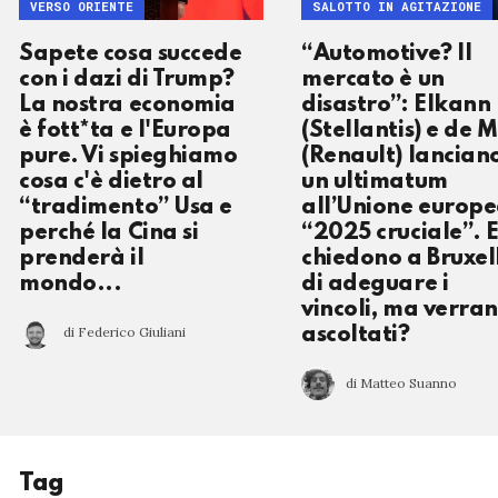
VERSO ORIENTE
SALOTTO IN AGITAZIONE
Sapete cosa succede
“Automotive? Il
con i dazi di Trump?
mercato è un
La nostra economia
disastro”: Elkann
è fott*ta e l'Europa
(Stellantis) e de 
pure. Vi spieghiamo
(Renault) lancian
cosa c'è dietro al
un ultimatum
“tradimento” Usa e
all’Unione europe
perché la Cina si
“2025 cruciale”. 
prenderà il
chiedono a Bruxel
mondo...
di adeguare i
vincoli, ma verra
di Federico Giuliani
ascoltati?
di Matteo Suanno
Tag