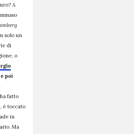
turo? A
Tommaso
oomberg
n solo un
ie di
gione, o
rgio
e poi
a
 ha fatto
, è toccato
made in
iario. Ma