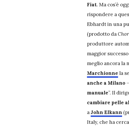
Fiat
. Ma cos’è oggi
rispondere a ques
Ebhardt in una pu
(prodotto da
Chor
produttore automob
maggior successo f
meglio ancora la n
Marchionne
la s
anche a Milano
–
manuale
”. Il dir
cambiare pelle a
a
John Elkann
(pr
Italy, che ha cerc