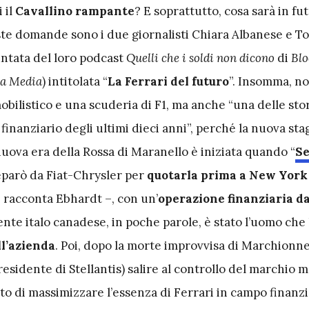
 il
Cavallino rampante
? E soprattutto, cosa sarà in fu
te domande sono i due giornalisti Chiara Albanese e 
ntata del loro podcast
Quelli che i soldi non dicono
di
Bl
a Media
) intitolata “
La Ferrari del futuro
”. Insomma, no
ilistico e una scuderia di F1, ma anche “una delle stor
inanziario degli ultimi dieci anni”, perché la nuova sta
uova era della Rossa di Maranello è iniziata quando “
Se
eparò da Fiat-Chrysler per
quotarla prima a New York 
 racconta Ebhardt –, con un’
operazione finanziaria d
igente italo canadese, in poche parole, è stato l’uomo che
ll’azienda
. Poi, dopo la morte improvvisa di Marchionne
esidente di Stellantis) salire al controllo del marchio 
ato di massimizzare l’essenza di Ferrari in campo finanz