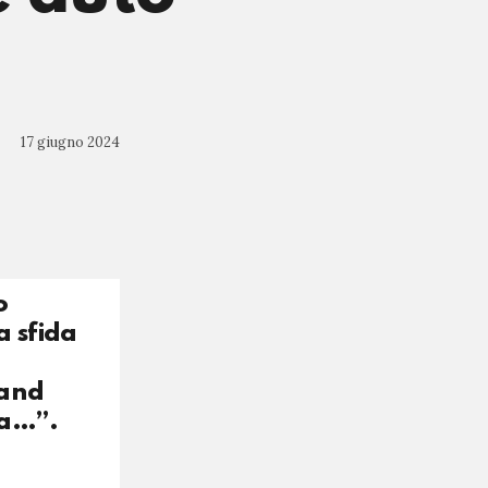
17 giugno 2024
o
a sfida
rand
ma…”.