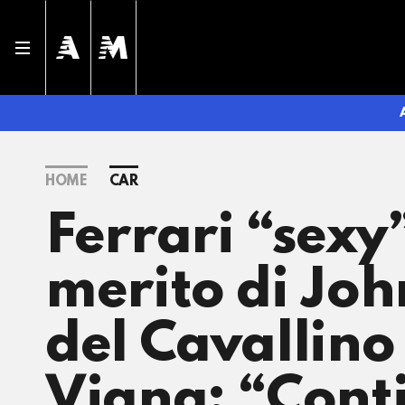
HOME
CAR
Ferrari “sexy
merito di John
del Cavallino
Vigna: “Cont