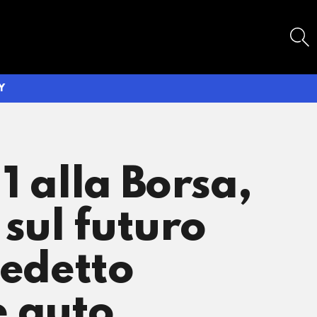
SEARCH
Y
1 alla Borsa,
 sul futuro
nedetto
e auto