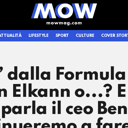
ATTUALITÀ
LIFESTYLE
SPORT
CULTURE
COVER STOR
” dalla Formula 
 Elkann o...? E
 parla il ceo Be
inueremo a far