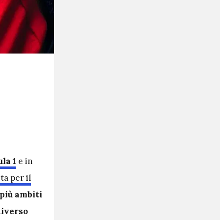
la 1
e in
a per il
più ambiti
iverso