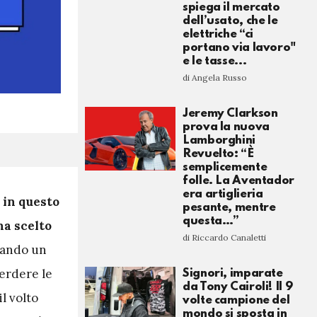
spiega il mercato
dell’usato, che le
elettriche “ci
portano via lavoro"
e le tasse...
di Angela Russo
Jeremy Clarkson
prova la nuova
Lamborghini
Revuelto: “È
semplicemente
folle. La Aventador
era artiglieria
 in questo
pesante, mentre
questa…”
ha scelto
di Riccardo Canaletti
ntando un
perdere le
Signori, imparate
da Tony Cairoli! Il 9
 il volto
volte campione del
mondo si sposta in