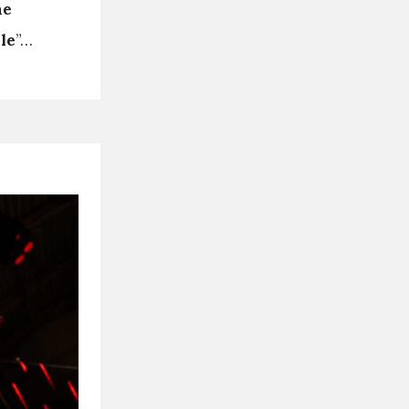
ne
le
”…