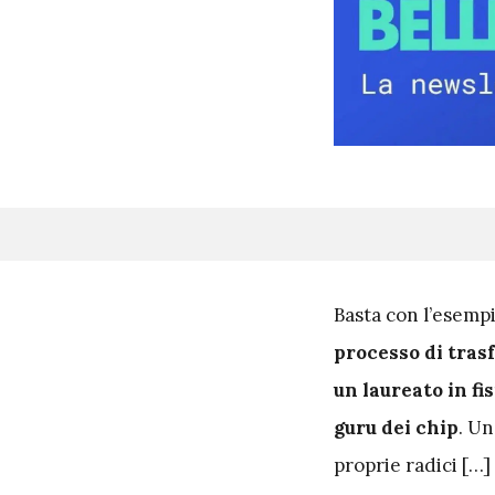
B
asta con l’esemp
processo di tra
un laureato in fi
guru dei chip
. Un
proprie radici […] 