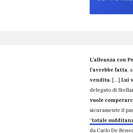
L
’alleanza con P
l’avrebbe fatta
, 
vendita
. […]
Lui 
delegato di Stella
vuole comperarci
sicuramente il pa
“
totale sudditan
da Carlo De Bened