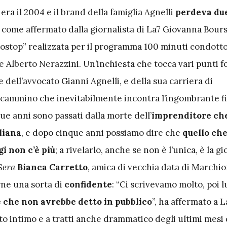
ra il 2004 e il brand della famiglia Agnelli
perdeva due
, come affermato dalla giornalista di La7 Giovanna Bours
tostop” realizzata per il programma 100 minuti condott
 Alberto Nerazzini. Un’inchiesta che tocca vari punti fo
de dell’avvocato Gianni Agnelli, e della sua carriera di
cammino che inevitabilmente incontra l’ingombrante fi
e anni sono passati dalla morte dell’
imprenditore ch
aliana
, e dopo cinque anni possiamo dire che
quello che
gi non c’è più
; a rivelarlo, anche se non è l’unica, è la gi
Sera
Bianca Carretto
, amica di vecchia data di Marchio
ne una sorta di
confidente
: “Ci scrivevamo molto, poi l
e che non avrebbe detto in pubblico
”, ha affermato a L
to intimo e a tratti anche drammatico degli ultimi mesi 