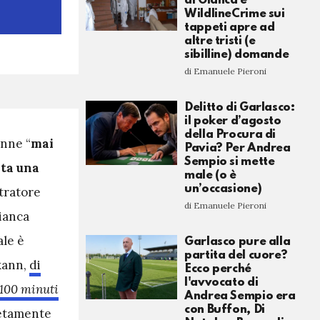
di Gianca e
WildlineCrime sui
tappeti apre ad
altre tristi (e
sibilline) domande
di Emanuele Pieroni
Delitto di Garlasco:
il poker d’agosto
della Procura di
nne “
mai
Pavia? Per Andrea
Sempio si mette
ata una
male (o è
un’occasione)
tratore
di Emanuele Pieroni
Bianca
ale è
Garlasco pure alla
partita del cuore?
lkann,
di
Ecco perché
l'avvocato di
100 minuti
Andrea Sempio era
con Buffon, Di
letamente