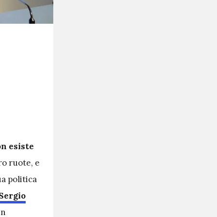
n esiste
ro ruote, e
ua politica
Sergio
un