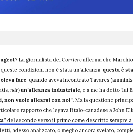
eugeot
? La giornalista del
Corriere
afferma che Marchio
a queste condizioni non è stata un’alleanza,
questa è st
voleva fare
, quando aveva incontrato Tavares (amminis
ntis,
ndr
)
un’alleanza industriale
, e a me ha detto ‘lui 
, non vuole allearsi con noi
’”. Ma la questione princip
rticolare rapporto che legava l’italo-canadese a John E
za
” del secondo verso il primo come descritto sempre a
etti
, adesso analizzato, o meglio ancora svelato, comp