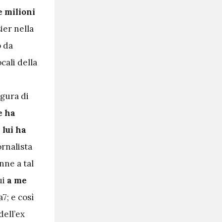
 milioni
ier nella
o da
cali della
gura di
e ha
 lui ha
ornalista
nne a tal
ui
a me
a7; e così
dell’ex