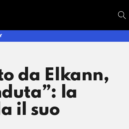
SEARCH
Y
to da Elkann,
nduta”: la
a il suo