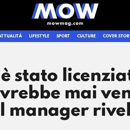
ATTUALITÀ
LIFESTYLE
SPORT
CULTURE
COVER STOR
 stato licenzia
’avrebbe mai ve
l manager rivel
”