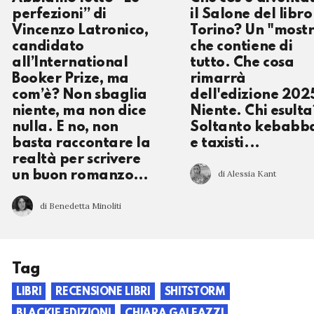
perfezioni” di
il Salone del libro
Vincenzo Latronico,
Torino? Un "most
candidato
che contiene di
all’International
tutto. Che cosa
Booker Prize, ma
rimarrà
com’è? Non sbaglia
dell'edizione 202
niente, ma non dice
Niente. Chi esulta
nulla. E no, non
Soltanto kebabba
basta raccontare la
e taxisti...
realtà per scrivere
di Alessia Kant
un buon romanzo…
di Benedetta Minoliti
Tag
LIBRI
RECENSIONE LIBRI
SHITSTORM