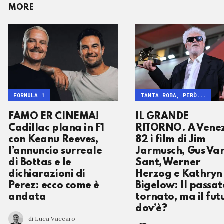
MORE
FORMULA 1
TANTA ROBA, PERÒ...
FAMO ER CINEMA!
IL GRANDE
Cadillac plana in F1
RITORNO. A Vene
con Keanu Reeves,
82 i film di Jim
l’annuncio surreale
Jarmusch, Gus Va
di Bottas e le
Sant, Werner
dichiarazioni di
Herzog e Kathryn
Perez: ecco come è
Bigelow: Il passat
andata
tornato, ma il fut
dov’è?
di Luca Vaccaro