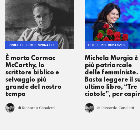
PROFETI CONTEMPORANEI
L'ULTIMO ROMANZO?
È morto Cormac
Michela Murgia è 
McCarthy, lo
più patriarcale
scrittore biblico e
delle femministe.
selvaggio più
Basta leggere il s
grande del nostro
ultimo libro, “Tre
tempo
ciotole”, per capi
di Riccardo Canaletti
di Riccardo Canaletti