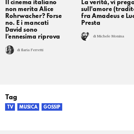
Il cinema italiano
La verità, vi prego
non merita Alice
sull'amore (tradit
Rohrwacher? Forse
fra Amadeus e Lu
no. E i mancati
Presta
David sono
di Michele Monina
l’ennesima riprova
di Ilaria Ferretti
Tag
TV
MUSICA
GOSSIP