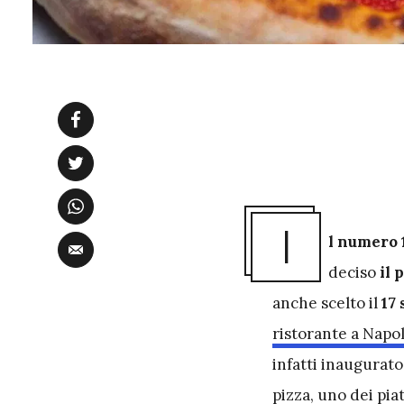
I
l numero 
deciso
il 
anche scelto il
17
ristorante a Napol
infatti inaugurato
pizza, uno dei pi