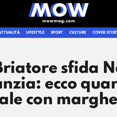
ATTUALITÀ
LIFESTYLE
SPORT
CULTURE
COVER STOR
Briatore sfida 
nzia: ecco quan
ale con margher