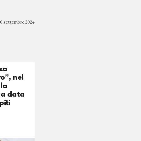
10 settembre 2024
zza
o”, nel
 la
la data
piti