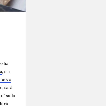
lo ha
a
, ma
nuovo
o, sarà
ro” sulla
derà