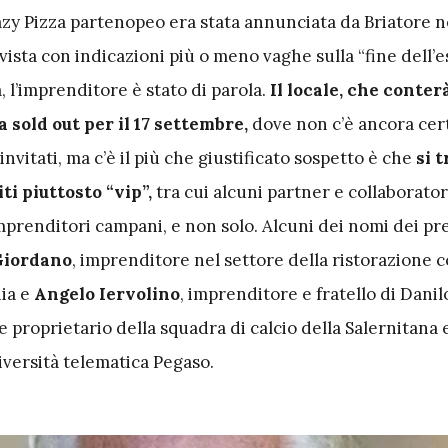
azy Pizza partenopeo era stata annunciata da Briatore n
ista con indicazioni più o meno vaghe sulla “fine dell’es
a, l’imprenditore è stato di parola.
Il locale, che conter
a sold out per il 17 settembre,
dove non c’è ancora cer
 invitati, ma c’è il più che giustificato sospetto è che
si t
iti piuttosto “vip”,
tra cui alcuni partner e collaborator
imprenditori campani, e non solo. Alcuni dei nomi dei pr
Giordano
, imprenditore nel settore della ristorazione 
nia e
Angelo Iervolino
, imprenditore e fratello di Danil
e proprietario della squadra di calcio della Salernitana 
iversità telematica Pegaso.