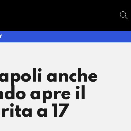
SEARCH
Y
Napoli anche
do apre il
ita a 17