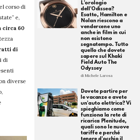
L’orologio
el corso di
dell’Odissea?
Esatto, Hamilton e
tate” e,
Nolan riescono a
vendercene uno
à circa 60
anche in film in cui
tezza
non esistono
segnatempo. Tutto
ratti di
quello che dovete
sapere sul Khaki
i di
Field Auto The
Odyssey
esenti
di Michele Larosa
con diverse
o,
Dovete partire per
le vacanze e avete
e
un’auto elettrica? Vi
spieghiamo come
funziona la rete di
ricarica Plenitude,
quali sono le nuove
tariffe e perché
tenere d’occhio il