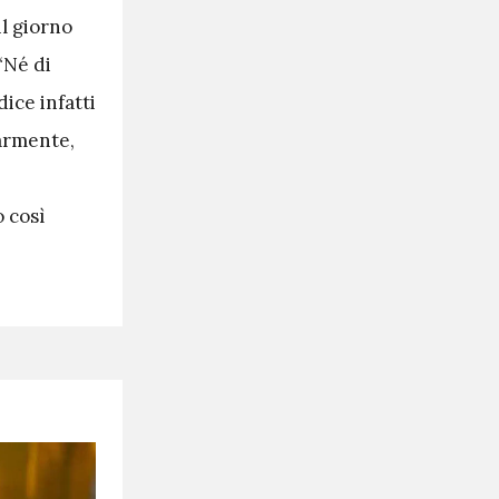
l giorno
“Né di
dice infatti
larmente,
o così