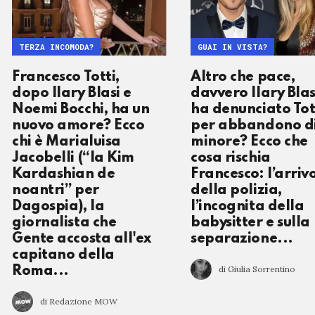
TERZA INCOMODA?
GUAI IN VISTA?
Francesco Totti,
Altro che pace,
dopo Ilary Blasi e
davvero Ilary Blas
Noemi Bocchi, ha un
ha denunciato Tot
nuovo amore? Ecco
per abbandono d
chi è Marialuisa
minore? Ecco che
Jacobelli (“la Kim
cosa rischia
Kardashian de
Francesco: l’arriv
noantri” per
della polizia,
Dagospia), la
l’incognita della
giornalista che
babysitter e sulla
Gente accosta all'ex
separazione...
capitano della
di Giulia Sorrentino
Roma...
di Redazione MOW