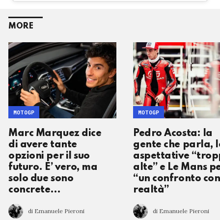
MORE
MOTOGP
MOTOGP
Marc Marquez dice
Pedro Acosta: la
di avere tante
gente che parla, l
opzioni per il suo
aspettative “tro
futuro. E’ vero, ma
alte” e Le Mans p
solo due sono
“un confronto con
concrete…
realtà”
di Emanuele Pieroni
di Emanuele Pieroni