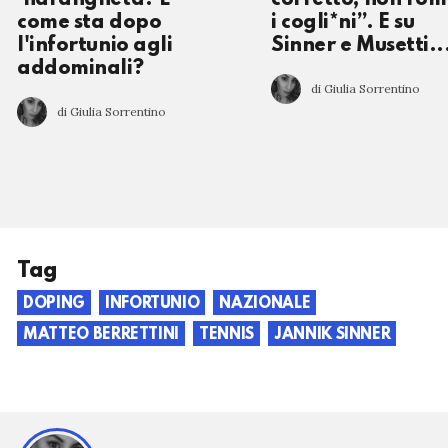
come sta dopo
i cogli*ni”. E su
l'infortunio agli
Sinner e Musetti..
addominali?
di Giulia Sorrentino
di Giulia Sorrentino
Tag
DOPING
INFORTUNIO
NAZIONALE
MATTEO BERRETTINI
TENNIS
JANNIK SINNER