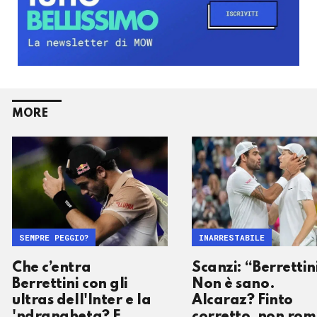
MORE
SEMPRE PEGGIO?
INARRESTABILE
Che c’entra
Scanzi: “Berrettin
Berrettini con gli
Non è sano.
ultras dell'Inter e la
Alcaraz? Finto
'ndrangheta? E
corretto, non ro