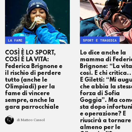
LA FAME
SPORT E TRAGEDIA
COSÌ È LO SPORT,
Lo dice anche la
COSÌ È LA VITA:
mamma di Federi
Federica Brignone e
Brignone: “La vita
il rischio di perdere
così. E chi critica..
tutto (anche le
E Giletti: “Mi aug
Olimpiadi) per la
che abbia la stess
fame di vincere
forza di Sofia
sempre, anche la
Goggia”. Ma com
gara parrocchiale
sta dopo infortun
e operazione? E
di Matteo Cassol
riuscirà a tornare
almeno per le