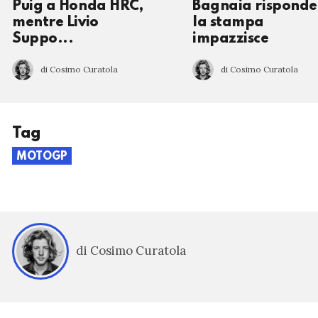
Puig a Honda HRC,
Bagnaia risponde
mentre Livio
la stampa
Suppo...
impazzisce
di Cosimo Curatola
di Cosimo Curatola
Tag
MOTOGP
di Cosimo Curatola