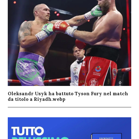
Oleksandr Usyk ha battuto Tyson Fury nel match
da titolo a Riyadh.webp