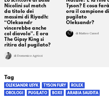
Lo scrittore di boxe
Natale? È la fine 
Nicolini sul match
Tyson? E cosa far
da titolo dei
ora il campione d
massimi di Riyadh:
pugilato
“Oleksandr
Oleksandr?
vincerebbe anche
di Matteo Cassol
col diavolo”. E ora
The Gipsy King si
ritira dal pugilato?
di Domenico Agrizzi
Tag
OLEKSANDR USYK
TYSON FURY
ROLEX
OROLOGI
PUGILATO
BOXE
ARABIA SAUDITA