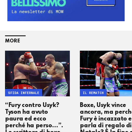
MORE
SFIDA INFERNALE
IL REMATCH
“Fury contro Usyk?
Boxe, Usyk vince
Tyson ha avuto
ancora, ma perch
paura ed ecco
Fury è incazzato e
perché ha perso…”.
parla di regalo di