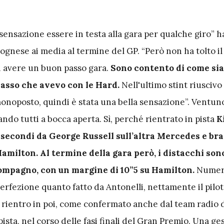
 sensazione essere in testa alla gara per qualche giro” h
gnese ai media al termine del GP. “Però non ha tolto il
i avere un buon passo gara.
Sono contento di come sia
passo che avevo con le Hard.
Nell'ultimo stint riuscivo 
onoposto, quindi è stata una bella sensazione”. Ventuno
ando tutti a bocca aperta. Sì, perché rientrato in pista
K
 secondi da George Russell sull’altra Mercedes e bra
amilton. Al termine della gara però, i distacchi son
 compagno, con un margine di 10”5 su Hamilton.
Numer
erfezione quanto fatto da Antonelli, nettamente il pilot
l rientro in poi, come confermato anche dal team radio 
ista, nel corso delle fasi finali del Gran Premio. Una ge