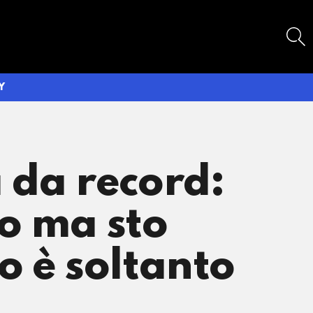
SEARCH
Y
 da record:
o ma sto
o è soltanto