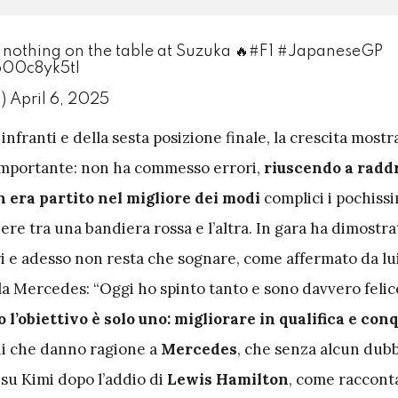
nothing on the table at Suzuka 🔥
#F1
#JapaneseGP
500c8yk5tI
1)
April 6, 2025
d infranti e della sesta posizione finale, la crescita mostr
 importante: non ha commesso errori,
riuscendo a radd
era partito nel migliore dei modi
complici i pochissi
ibere tra una bandiera rossa e l’altra. In gara ha dimostra
ri e adesso non resta che sognare, come affermato da lui
ella Mercedes: “Oggi ho spinto tanto e sono davvero felic
 l’obiettivo è solo uno: migliorare in qualifica e conq
oni che danno ragione a
Mercedes
, che senza alcun dub
 su Kimi dopo l’addio di
Lewis Hamilton
, come raccont