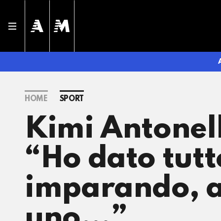
HOME
SPORT
Kimi Antonell
“Ho dato tutt
imparando, ad
uno…”