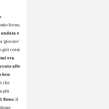
a
 mio focus,
 andata e
a ‘giocare’
 giri corsi
imi era
ccato alle
o ben
i che
a più
di
Bono
, il
stione