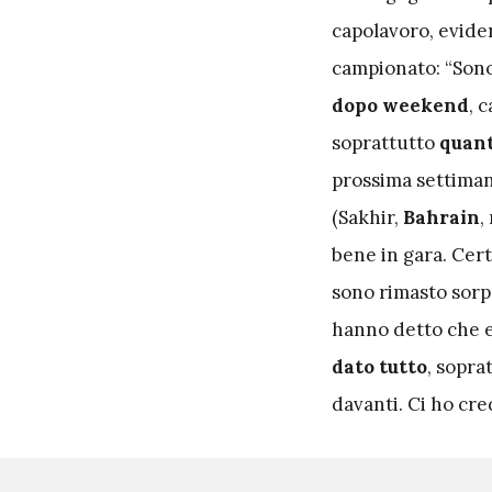
capolavoro, eviden
campionato: “Son
dopo weekend
, 
soprattutto
quant
prossima settiman
(Sakhir,
Bahrain
,
bene in gara. Cert
sono rimasto sorp
hanno detto che er
dato tutto
, sopra
davanti. Ci ho cre