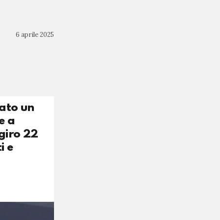
6 aprile 2025
iato un
e a
giro 22
i e