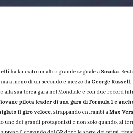
elli
ha lanciato un altro grande segnale a
Suzuka
. Sest
 ma a meno di un secondo e mezzo da
George Russell
,
o alla sua terza gara nel Mondiale e con due record inf
giovane pilota leader di una gara di Formula 1 e anche
iglato il giro veloce
, strappando entrambi a
Max Ver
to uno dei grandi protagonisti e non solo quando, al ter
ha preso il comando del GP dopo le soste dei primi, rim