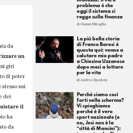
Mondiali. Il vero
problema è che
oggi il sistema si
regge sulla finanza
di Gianni Miraglia
La più bella storia
di Franco Baresi è
ata da
questa qui: venne a
rizzare un
salutare mio padre
a Chiesina Uzzanese
mi giri
dopo mesi a lottare
per la vita
to di poter
di Andrea Spadoni
 stesso sui
Perché siamo così
e dei
forti nella scherma?
uistare il
Vi spieghiamo
perché è il vero
bio ha
sport nazionale (e
no, Jesi non è la
ato da
“città di Mancini”):