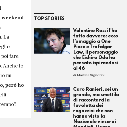
i
a weekend
TOP STORIES
e
Valentino Rossi l’ha
fatto davvero: ecco
a. La
l’omaggio a One
eglio
Piece e Trafalgar
Law, il personaggio
 poi fare
che Eichiro Oda ha
pensato ispirandosi
o. Anche io
al 46
io mi
di Martina Signorini
o, però ho
Caro Ranieri, sei un
lli
grande, ma smettila
di raccontarci la
 tempo”.
favoletta dei
ragazzini che non
hanno visto la
Nazionale vincere i