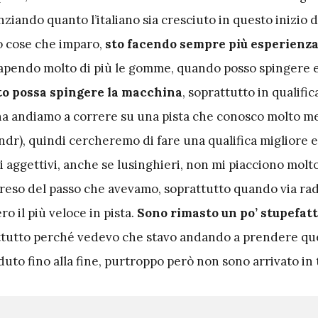
ziando quanto l’italiano sia cresciuto in questo inizio d
o cose che imparo,
sto facendo sempre più esperienz
capendo molto di più le gomme, quando posso spingere 
o possa spingere la macchina
, soprattutto in qualific
a andiamo a correre su una pista che conosco molto m
 ndr), quindi cercheremo di fare una qualifica migliore e
i aggettivi, anche se lusinghieri, non mi piacciono molt
reso del passo che avevamo, soprattutto quando via rad
o il più veloce in pista.
Sono rimasto un po’ stupefatt
ttutto perché vedevo che stavo andando a prendere que
duto fino alla fine, purtroppo però non sono arrivato in