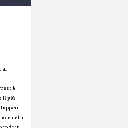
o al
ranti:
è
 il più
stappen
.
mine della
anendo in