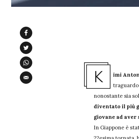
K
imi Anton
traguardo
nonostante sia sol
diventato il più 
giovane ad aver s
In Giappone è sta
22esima tornata, 