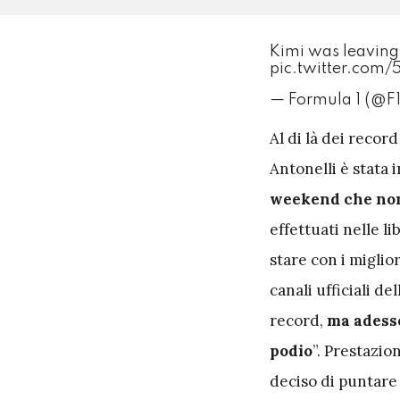
Kimi was leaving 
pic.twitter.com/
— Formula 1 (@F
A
l di là dei recor
Antonelli è stata
weekend che non 
effettuati nelle l
stare con i miglio
canali ufficiali d
record,
ma adesso
podio
”. Prestazi
deciso di puntare