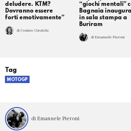
deludere. KTM?
“giochi mentali” 
Dovranno essere
Bagnaia inaugura
forti emotivamente”
in sala stampa a
Buriram
di Cosimo Curatola
di Emanuele Pieroni
Tag
MOTOGP
di Emanuele Pieroni