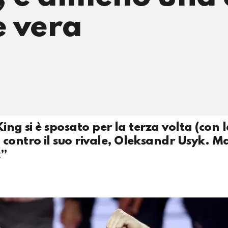
e vera
King si è sposato per la terza volta (con l
contro il suo rivale, Oleksandr Usyk. Ma
k”