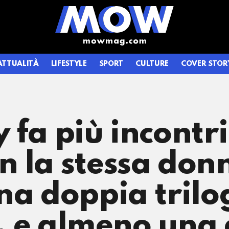
ATTUALITÀ
LIFESTYLE
SPORT
CULTURE
COVER STOR
 fa più incontri
 la stessa don
na doppia trilog
), e almeno una 