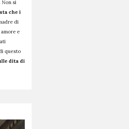
. Non si
sta che i
 madre di
in amore e
ati
di questo
lle dita di