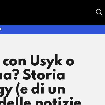
SEARCH
Y
 con Usyk o
na? Storia
y (e di un
delle notizie