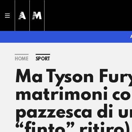
HOME
SPORT
Ma Tyson Fury
matrimoni con
pazzesca di u
“finto” ritiro