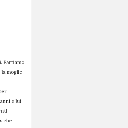
i. Partiamo
n la moglie
per
anni e lui
enti
is che