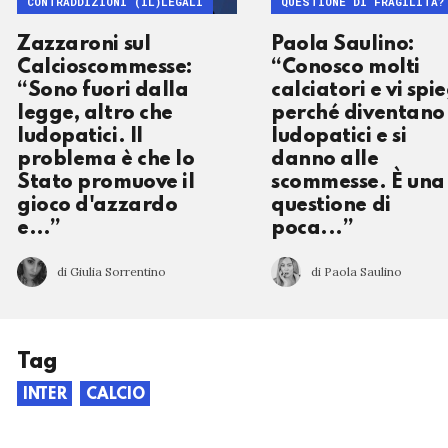
CONTRADDIZIONI (IL)LEGALI
QUESTIONE DI FRAGILITÀ?
Zazzaroni sul
Paola Saulino:
Calcioscommesse:
“Conosco molti
“Sono fuori dalla
calciatori e vi spi
legge, altro che
perché diventano
ludopatici. Il
ludopatici e si
problema è che lo
danno alle
Stato promuove il
scommesse. È una
gioco d'azzardo
questione di
e…”
poca...”
di Giulia Sorrentino
di Paola Saulino
Tag
INTER
CALCIO