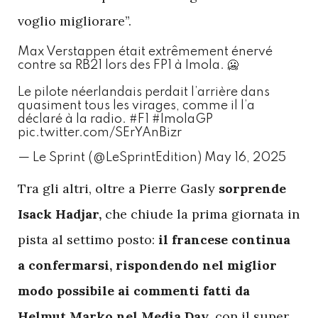
voglio migliorare”.
Max Verstappen était extrêmement énervé
contre sa RB21 lors des FP1 à Imola. 🥶
Le pilote néerlandais perdait l’arrière dans
quasiment tous les virages, comme il l’a
déclaré à la radio.
#F1
#ImolaGP
pic.twitter.com/SErYAnBizr
— Le Sprint (@LeSprintEdition)
May 16, 2025
T
ra gli altri, oltre a Pierre Gasly
sorprende
Isack Hadjar,
che chiude la prima giornata in
pista al settimo posto:
il francese continua
a confermarsi, rispondendo nel miglior
modo possibile ai commenti fatti da
Helmut Marko nel Media Day
, con il super