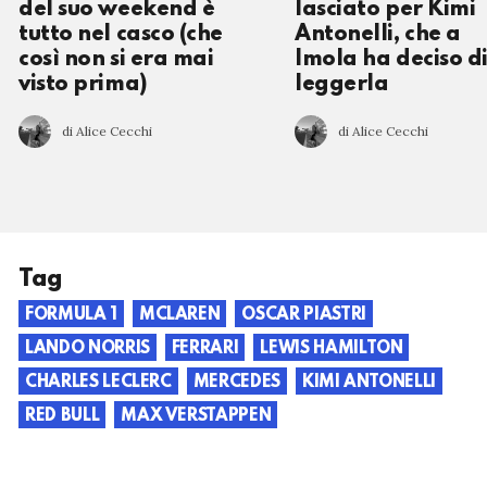
del suo weekend è
lasciato per Kimi
tutto nel casco (che
Antonelli, che a
così non si era mai
Imola ha deciso d
visto prima)
leggerla
di Alice Cecchi
di Alice Cecchi
Tag
FORMULA 1
MCLAREN
OSCAR PIASTRI
LANDO NORRIS
FERRARI
LEWIS HAMILTON
CHARLES LECLERC
MERCEDES
KIMI ANTONELLI
RED BULL
MAX VERSTAPPEN