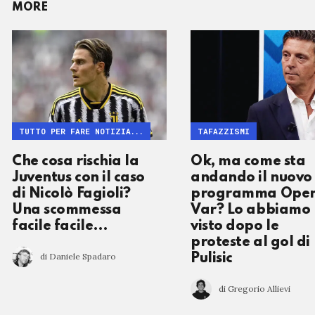
MORE
TUTTO PER FARE NOTIZIA...
TAFAZZISMI
Che cosa rischia la
Ok, ma come sta
Juventus con il caso
andando il nuovo
di Nicolò Fagioli?
programma Ope
Una scommessa
Var? Lo abbiamo
facile facile…
visto dopo le
proteste al gol di
di Daniele Spadaro
Pulisic
di Gregorio Allievi