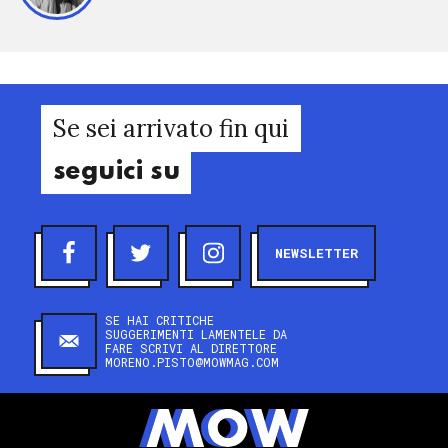
Se sei arrivato fin qui
seguici su
NEWSLETTER
SE HAI CRITICHE
SUGGERIMENTI LAMENTELE DA
FARE SCRIVI AL DIRETTORE
MORENO.PISTO@MOWMAG.COM