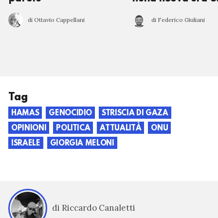
di Ottavio Cappellani
di Federico Giuliani
Tag
HAMAS
GENOCIDIO
STRISCIA DI GAZA
OPINIONI
POLITICA
ATTUALITÀ
ONU
ISRAELE
GIORGIA MELONI
di Riccardo Canaletti