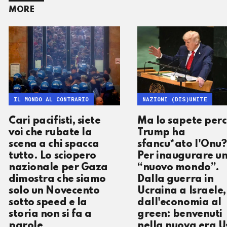
MORE
IL MONDO AL CONTRARIO
NAZIONI (DIS)UNITE
Cari pacifisti, siete
Ma lo sapete per
voi che rubate la
Trump ha
scena a chi spacca
sfancu*ato l'Onu?
tutto. Lo sciopero
Per inaugurare u
nazionale per Gaza
“nuovo mondo”.
dimostra che siamo
Dalla guerra in
solo un Novecento
Ucraina a Israele,
sotto speed e la
dall'economia al
storia non si fa a
green: benvenuti
parole
nella nuova era U