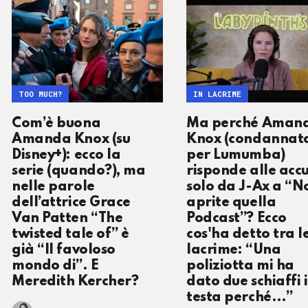
TOO MUCH?
IN LACRIME
Com’è buona
Ma perché Aman
Amanda Knox (su
Knox (condannat
Disney+): ecco la
per Lumumba)
serie (quando?), ma
risponde alle acc
nelle parole
solo da J-Ax a “N
dell’attrice Grace
aprite quella
Van Patten “The
Podcast”? Ecco
twisted tale of” è
cos'ha detto tra l
già “Il favoloso
lacrime: “Una
mondo di”. E
poliziotta mi ha
Meredith Kercher?
dato due schiaffi 
testa perché…”