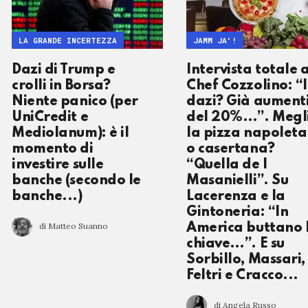
LA GRANDE INCERTEZZA
JAMM JA'!
Dazi di Trump e
Intervista totale 
crolli in Borsa?
Chef Cozzolino: “I
Niente panico (per
dazi? Già aument
UniCredit e
del 20%…”. Megl
Mediolanum): è il
la pizza napolet
momento di
o casertana?
investire sulle
“Quella de I
banche (secondo le
Masanielli”. Su
banche...)
Lacerenza e la
Gintoneria: “In
di Matteo Suanno
America buttano 
chiave…”. E su
Sorbillo, Massari,
Feltri e Cracco...
di Angela Russo