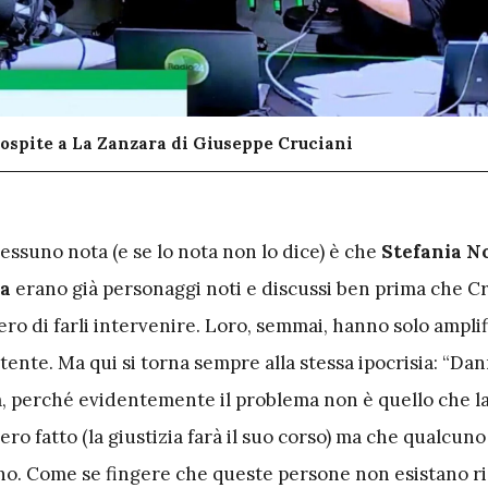
ospite a La Zanzara di Giuseppe Cruciani
essuno nota (e se lo nota non lo dice) è che
Stefania No
za
erano già personaggi noti e discussi ben prima che Cr
ro di farli intervenire. Loro, semmai, hanno solo ampli
ente. Ma qui si torna sempre alla stessa ipocrisia: “Da
ià, perché evidentemente il problema non è quello che la
o fatto (la giustizia farà il suo corso) ma che qualcuno
no. Come se fingere che queste persone non esistano r