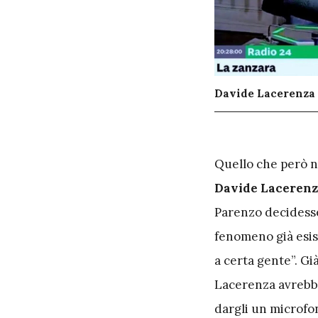
Davide Lacerenza 
Q
uello che però n
Davide Laceren
Parenzo decidesse
fenomeno già esist
a certa gente”. G
Lacerenza avrebber
dargli un microfo