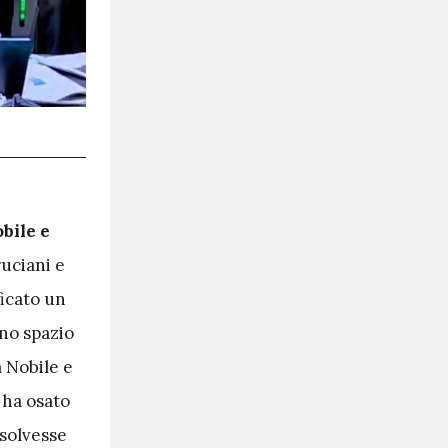
bile e
uciani e
ficato un
nno spazio
 Nobile e
 ha osato
isolvesse