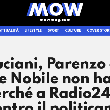
ATTUALITÀ
LIFESTYLE
SPORT
CULTURE
COVER STOR
ruciani, Parenz
e Nobile non ha
erché a Radio24
ontro il politic