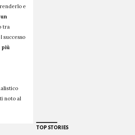
prenderlo e
 un
 tra
el successo
 più
a
alistico
i noto al
TOP STORIES