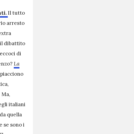
ti.
Il tutto
rio arresto
extra
l dibattito
 eccoci di
renzo?
La
 piacciono
ica,
. Ma,
li italiani
 da quella
e se sono i