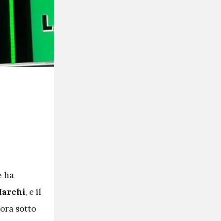
e ha
archi
, e il
 ora sotto