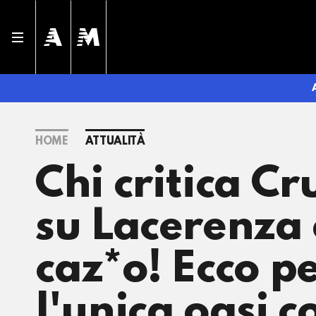
HOME
ATTUALITÀ
Chi critica C
su Lacerenza 
caz*o! Ecco p
l'unica oasi c