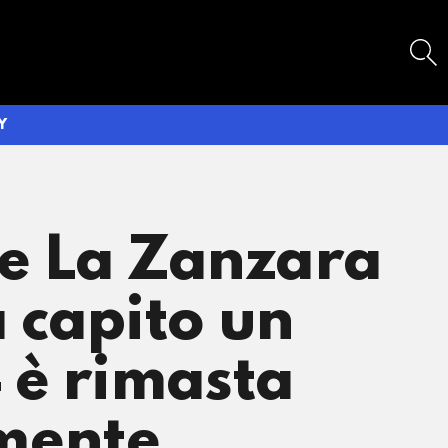
SEARCH
Y
o e La Zanzara
 capito un
 è rimasta
amente