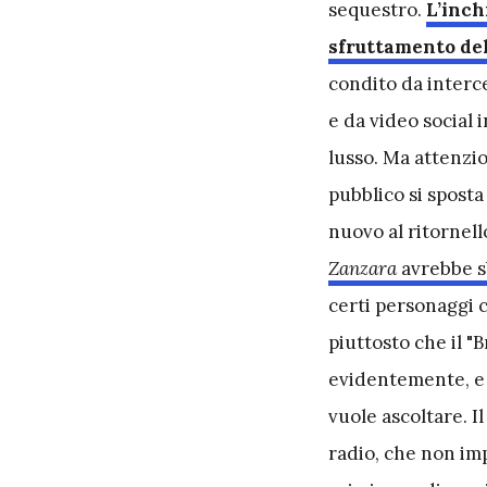
sequestro.
L’inch
sfruttamento del
condito da interce
e da video social 
lusso. Ma attenzio
pubblico si sposta
nuovo al ritornell
Zanzara
avrebbe sb
certi personaggi 
piuttosto che il "
evidentemente, e i
vuole ascoltare. I
radio, che non imp