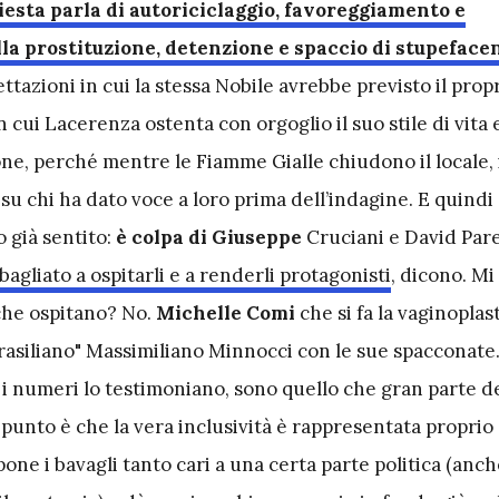
iesta parla di autoriciclaggio, favoreggiamento e
la prostituzione, detenzione e spaccio di stupefacen
ttazioni in cui la stessa Nobile avrebbe previsto il prop
in cui Lacerenza ostenta con orgoglio il suo stile di vita 
ne, perché mentre le Fiamme Gialle chiudono il locale, i
 su chi ha dato voce a loro prima dell’indagine. E quindi
o già sentito:
è colpa di Giuseppe
Cruciani e David Pa
agliato a ospitarli e a renderli protagonisti
, dicono. Mi
che ospitano? No.
Michelle Comi
che si fa la vaginoplast
Brasiliano" Massimiliano Minnocci con le sue spacconate
 numeri lo testimoniano, sono quello che gran parte deg
l punto è che la vera inclusività è rappresentata proprio
one i bavagli tanto cari a una certa parte politica (anch