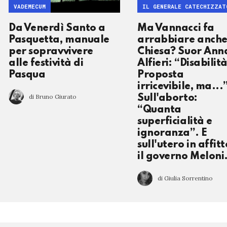
VADEMECUM
IL GENERALE CATECHIZZAT
Da Venerdì Santo a
Ma Vannacci fa
Pasquetta, manuale
arrabbiare anche
per sopravvivere
Chiesa? Suor Ann
alle festività di
Alfieri: “Disabilit
Pasqua
Proposta
irricevibile, ma...
di Bruno Giurato
Sull'aborto:
“Quanta
superficialità e
ignoranza”. E
sull'utero in affitt
il governo Meloni.
di Giulia Sorrentino