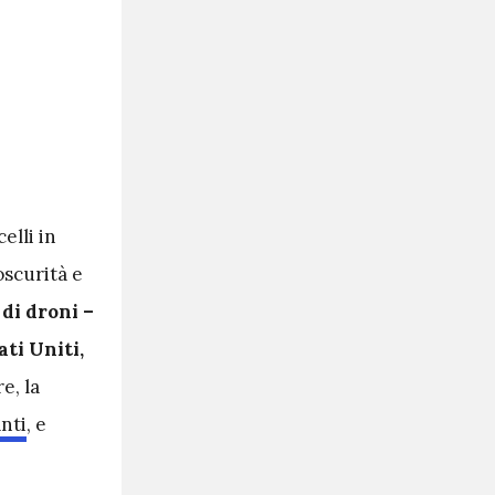
elli in
oscurità e
di droni –
ati Uniti,
e, la
nti
, e