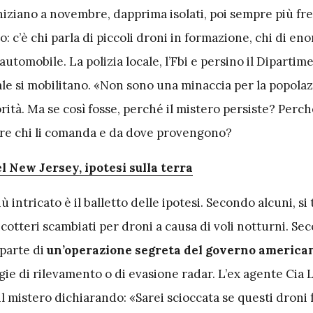
niziano a novembre, dapprima isolati, poi sempre più fr
: c’è chi parla di piccoli droni in formazione, chi di eno
utomobile. La polizia locale, l’Fbi e persino il Dipartim
le si mobilitano. «Non sono una minaccia per la popolaz
rità. Ma se così fosse, perché il mistero persiste? Perch
care chi li comanda e da dove provengono?
el New Jersey, ipotesi sulla terra
 intricato è il balletto delle ipotesi. Secondo alcuni, si 
icotteri scambiati per droni a causa di voli notturni. Sec
 parte di
un’operazione segreta del governo america
gie di rilevamento o di evasione radar. L’ex agente Cia 
l mistero dichiarando: «Sarei scioccata se questi droni 