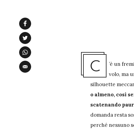
C
’è un frem
volo, ma u
silhouette meccan
o almeno, così se
scatenando paura
domanda resta sos
perché nessuno se