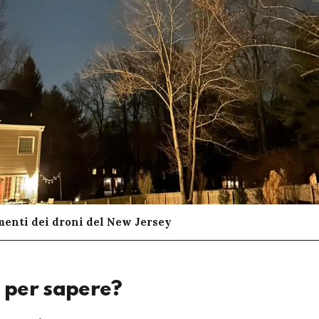
menti dei droni del New Jersey
 per sapere?