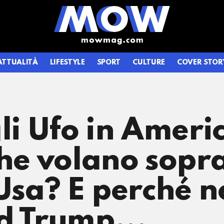
ATTUALITÀ
LIFESTYLE
SPORT
CULTURE
COVER STOR
gli Ufo in Ameri
che volano sopr
 Usa? E perché n
d Trump...