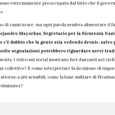
ma sono estremamente preoccupata dal fatto che il govern
».
no di rassicurare, ma ogni parola sembra alimentare il f
ejandro Mayorkas, Segretario per la Sicurezza Nazi
 c’è dubbio che la gente stia vedendo droni», salvo 
olte segnalazioni potrebbero riguardare aerei tradi
nta. I video sui social mostrano luci danzanti nei ciel
ni collettive? E come interpretare la decisione di impo
 attorno a siti sensibili, come la base militare di Picatinny
Bedminster?