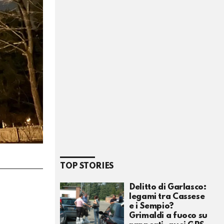
TOP STORIES
Delitto di Garlasco:
legami tra Cassese
e i Sempio?
Grimaldi a fuoco su