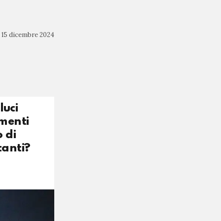
15 dicembre 2024
luci
imenti
 di
tanti?