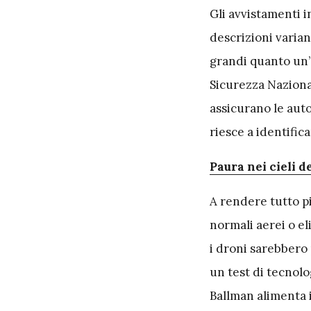
Gli avvistamenti i
descrizioni variano
grandi quanto un’a
Sicurezza Naziona
assicurano le auto
riesce a identifi
Paura nei cieli d
A rendere tutto più
normali aerei o el
i droni sarebbero
un test di tecnolo
Ballman alimenta i