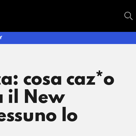
SEARCH
Y
ca: cosa caz*o
a il New
essuno lo