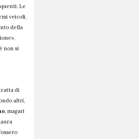
equenti. Le
rmi veicoli,
ento della
ione»,
é non si
tratta di
ondo altri,
no
, magari
Laura
fossero