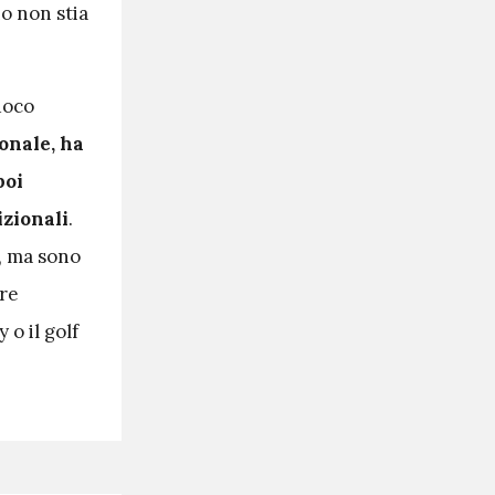
o non stia
uoco
onale, ha
poi
zionali
.
i, ma sono
rre
 o il golf