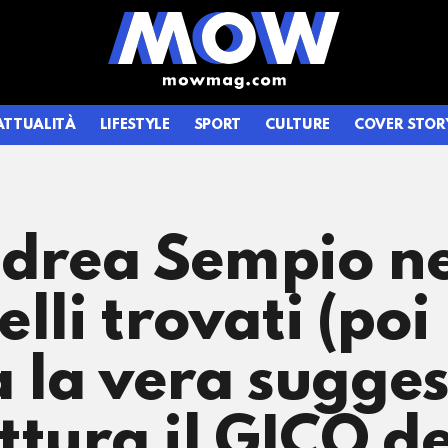
ATTUALITÀ
LIFESTYLE
SPORT
CULTURE
COVER STOR
ndrea Sempio ne
lli trovati (poi 
 la vera sugges
ttura il GICO de