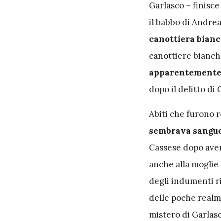
Garlasco – finisc
il babbo di Andre
canottiera bianc
canottiere bianch
apparentemente 
dopo il delitto di
Abiti che furono re
sembrava sangue 
Cassese dopo aver 
anche alla moglie 
degli indumenti rit
delle poche realme
mistero di Garlasc