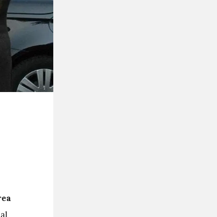
rea
al