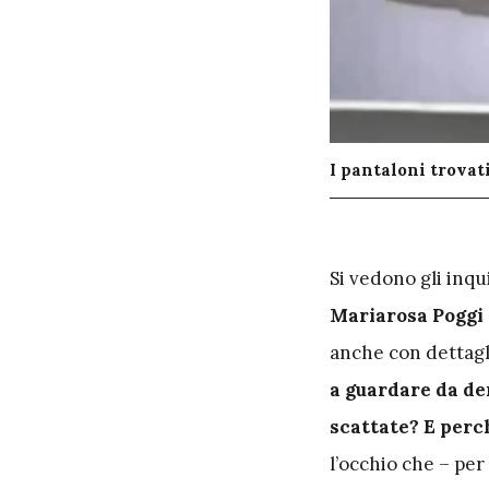
I pantaloni trovati
S
i vedono gli inqu
Mariarosa Poggi
anche con dettagli
a guardare da de
scattate? E per
l’occhio che – per