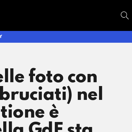
SEARCH
Y
lle foto con
bruciati) nel
tione è
lla GdF sta