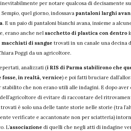
e inevitabilmente per notare qualcosa di decisamente su
a Sempio, quel giorno, indossava
pantaloni larghi avan
a
. E un paio di pantaloni bianchi avana, insieme a alcun
e, erano anche nel
sacchetto di plastica con dentro
macchiati di sangue
trovati in un canale una decina d
 Chiara Poggi da un agricoltore.
pertati, analizzati (
i RIS di Parma stabilirono che qu
fosse, in realtà, vernice
) e poi fatti bruciare dall’allo
stabilito che non erano utili alle indagini. E dopo aver
dell’agricoltore di evitare di raccontare del ritrovamen
rovati è solo una delle tante storie nelle storie (tra l’a
nte verificate e accantonate non per sciatteria) intorn
o. L’
associazione
di quelli che negli atti di indagine v