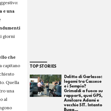
ggestivo:
a e una
e
 indumenti
i giorni
ello che
ra capitano
TOP STORIES
 chiesto
Delitto di Garlasco:
legami tra Cassese
to. Quella
e i Sempio?
ltro una
Grimaldi a fuoco su
rapporti, quei GPS,
o al
Amilcare Adami e
vecchie SIT. Intanto
engono
Buga…