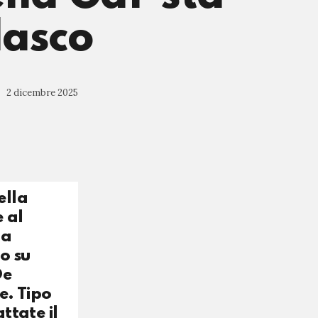
lasco
2 dicembre 2025
ella
 al
la
o su
De
e. Tipo
ttate il