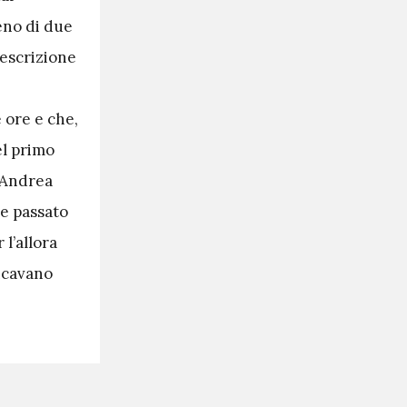
meno di due
descrizione
 ore e che,
el primo
a Andrea
re passato
 l’allora
ncavano