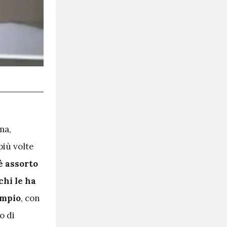
ma,
più volte
 assorto
chi le ha
empio
, con
o di