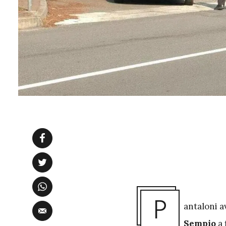
P
antaloni a
Sempio
a 