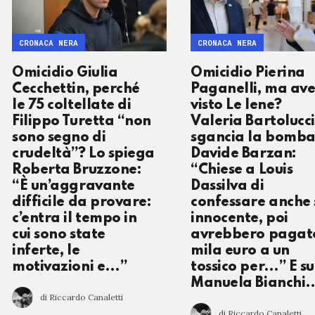
CRONACA NERA
CRONACA NERA
Omicidio Giulia
Omicidio Pierina
Cecchettin, perché
Paganelli, ma ave
le 75 coltellate di
visto Le Iene?
Filippo Turetta “non
Valeria Bartolucci
sono segno di
sgancia la bomba
crudeltà”? Lo spiega
Davide Barzan:
Roberta Bruzzone:
“Chiese a Louis
“È un’aggravante
Dassilva di
difficile da provare:
confessare anche 
c’entra il tempo in
innocente, poi
cui sono state
avrebbero pagat
inferte, le
mila euro a un
motivazioni e…”
tossico per…” E su
Manuela Bianchi
di Riccardo Canaletti
di Riccardo Canaletti