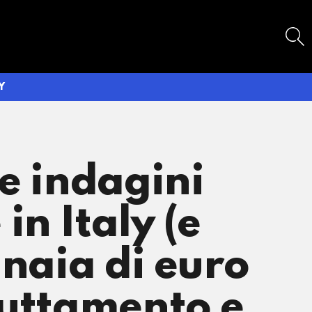
SEARCH
Y
 e indagini
n Italy (e
inaia di euro
ruttamento e