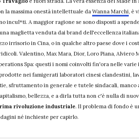
o
Travaglio
è fuori strada. La vera essenza del Made in I
on la massima onestà intellettuale da
Wanna Marchi
, è 
nno incul*ti. A maggior ragione se sono disposti a spend
 una maglietta venduta dai brand dell'eccellenza italian
zo irrisorio in Cina, o in qualche altro paese dove i cost
dicoli. Valentino, Max Mara, Dior, Loro Piana, Alviero M
rations Spa: questi i nomi coinvolti fin'ora nelle varie 
prodotte nei famigerati laboratori cinesi clandestini, la
ie, sfruttamento in generale e tutele sindacali, manco a
apitalismo, bellezza, e a dirla tutta non c'è nulla di nuo
prima rivoluzione industriale
. Il problema di fondo è un
dagini né inchieste per capirlo.