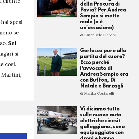
l cliente
della Procura di
Pavia? Per Andrea
Sempio si mette
hai spesi
male (o è
un’occasione)
mmeno se
di Emanuele Pieroni
eso.
Sei
Garlasco pure alla
magari si
partita del cuore?
Ecco perché
e così.
l'avvocato di
 Martini,
Andrea Sempio era
con Buffon, Di
Natale e Barzagli
di Marika Costarelli
Vi diciamo tutto
sulle nuove auto
elettriche cinesi:
galleggiano, sono
equipaggiate con
droni e hanno