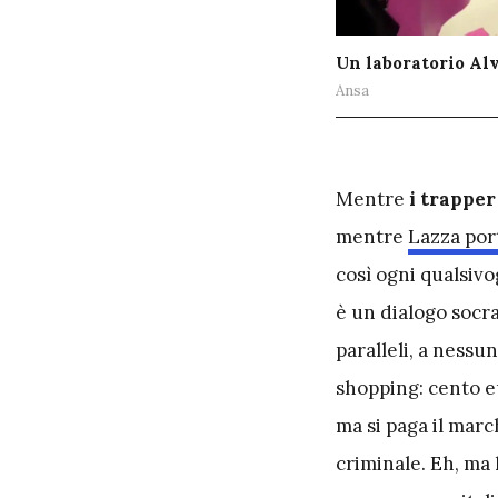
Un laboratorio Al
Ansa
M
entre
i trapper
mentre
Lazza por
così ogni qualsivo
è un dialogo socra
paralleli, a nessu
shopping: cento e
ma si paga il march
criminale. Eh, ma 