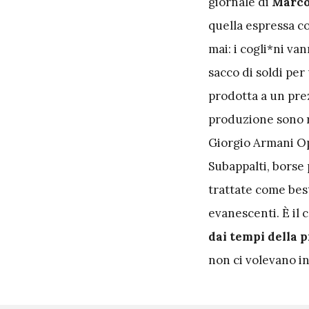
giornale di
Marc
quella espressa c
mai: i cogli*ni va
sacco di soldi per
prodotta a un prez
produzione sono ri
Giorgio Armani Ope
Subappalti, borse 
trattate come best
evanescenti. È il c
dai tempi della 
non ci volevano in