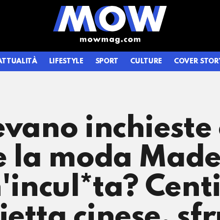
ATTUALITÀ
LIFESTYLE
SPORT
CULTURE
COVER STOR
evano inchieste
e la moda Made i
n'incul*ta? Cent
etta cinese, sf