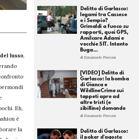
Delitto di Garlasco:
legami tra Cassese
e i Sempio?
Grimaldi a fuoco su
rapporti, quei GPS,
Amilcare Adami e
vecchie SIT. Intanto
Buga…
del lusso
,
di Emanuele Pieroni
perando
[VIDEO] Delitto di
 confronto
Garlasco: la bomba
di Gianca e
 ipermondi
WildlineCrime sui
tappeti apre ad
e
altre tristi (e
ochi. Eh,
sibilline) domande
di Emanuele Pieroni
fashion è
borare la
Delitto di Garlasco:
il poker d’agosto