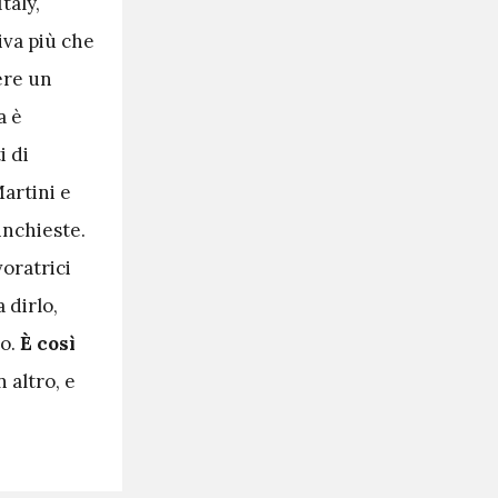
taly,
viva più che
ere un
a è
i di
artini e
inchieste.
voratrici
 dirlo,
vo.
È così
 altro, e