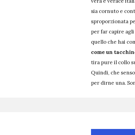
vera e verace itali
sia cornuto e cont
sproporzionata pe
per far capire agl
quello che hai co
come un tacchino
tira pure il collo 
Quindi, che senso
per dirne una. So