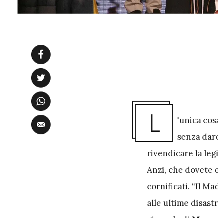
L
'unica co
senza dare
rivendicare la leg
Anzi, che dovete e
cornificati. “Il Ma
alle ultime disast