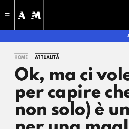
HOME
ATTUALITÀ
Ok, ma ci vol
per capire ch
non solo) è u
per una magli