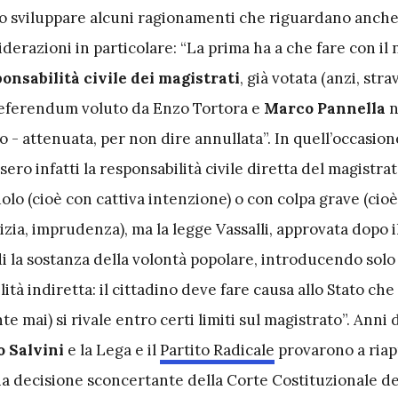
no sviluppare alcuni ragionamenti che riguardano anche
iderazioni in particolare: “La prima ha a che fare con il
onsabilità civile dei magistrati
, già votata (anzi, stra
l referendum voluto da Enzo Tortora e
Marco Pannella
n
o - attenuata, per non dire annullata”. In quell’occasion
sero infatti la responsabilità civile diretta del magistra
olo (cioè con cattiva intenzione) o con colpa grave (cio
zia, imprudenza), ma la legge Vassalli, approvata dopo il
di la sostanza della volontà popolare, introducendo solo
ità indiretta: il cittadino deve fare causa allo Stato che 
e mai) si rivale entro certi limiti sul magistrato”. Anni 
 Salvini
e la Lega e il
Partito Radicale
provarono a riapr
na decisione sconcertante della Corte Costituzionale d