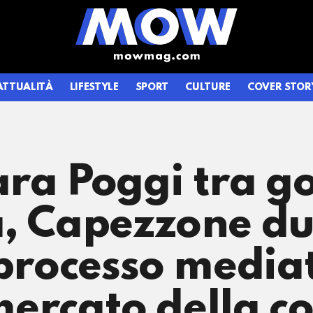
ATTUALITÀ
LIFESTYLE
SPORT
CULTURE
COVER STOR
ara Poggi tra g
a, Capezzone du
 processo mediat
 mercato della 