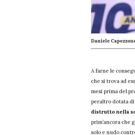
Daniele Capezzone,
A
farne le conseg
che si trova ad es
mesi prima del pro
peraltro dotata d
distrutto nella 
prim’ancora che g
solo e nudo contr