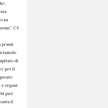
he,
esta
to su
norme”. C’è
 prassi
 Diciamolo
apitato di
’ per il
 questo
 e organi
chi può
asta il