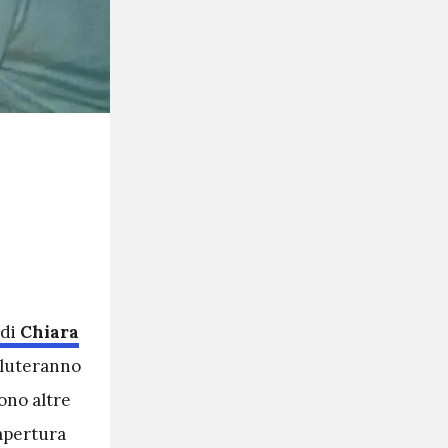
 di
Chiara
valuteranno
sono altre
iapertura