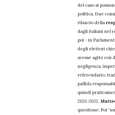
del caso si posso
politica. Due cons
rilancio della
resp
dagli italiani ne
poi - in Parlament
degli elettori chie
avesse agito con d
negligenza, imperi
referendario, tra
pallida responsabil
quindi praticament
2021-2022,
Matteo
questione. Poi “u