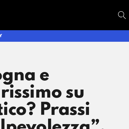
SEARCH
Y
ogna e
rissimo su
ico? Prassi
colpevolezza”.