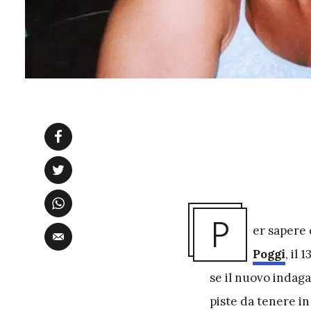
P
er sapere 
Poggi
, il
se il nuovo indag
piste da tenere i