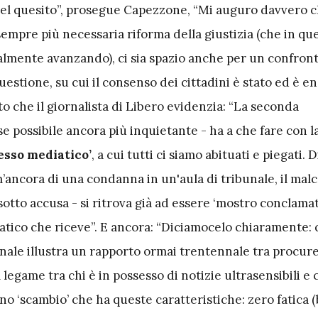
 del quesito”, prosegue Capezzone, “Mi auguro davvero c
sempre più necessaria riforma della giustizia (che in qu
nalmente avanzando), ci sia spazio anche per un confron
uestione, su cui il consenso dei cittadini è stato ed è e
o che il giornalista di Libero evidenzia: “La seconda
e possibile ancora più inquietante - ha a che fare con la
esso mediatico’
, a cui tutti ci siamo abituati e piegati.
ancora di una condanna in un'aula di tribunale, il malc
sotto accusa - si ritrova già ad essere ‘mostro conclamato
tico che riceve”. E ancora: “Diciamocelo chiaramente:
ale illustra un rapporto ormai trentennale tra procure
l legame tra chi è in possesso di notizie ultrasensibili e 
no ‘scambio’ che ha queste caratteristiche: zero fatica (b