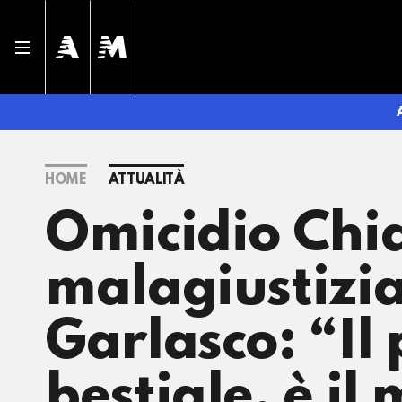
HOME
ATTUALITÀ
Omicidio Chi
malagiustizi
Garlasco: “Il
bestiale, è il