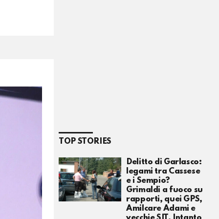
TOP STORIES
Delitto di Garlasco:
legami tra Cassese
e i Sempio?
Grimaldi a fuoco su
rapporti, quei GPS,
Amilcare Adami e
vecchie SIT. Intanto