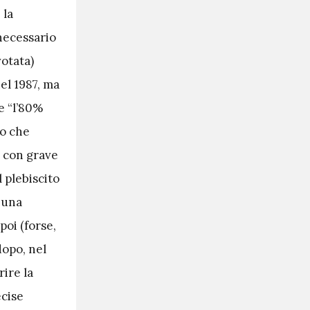
 la
 necessario
votata)
el 1987, ma
e “l’80%
to che
è con grave
 plebiscito
 una
poi (forse,
dopo, nel
ire la
ecise