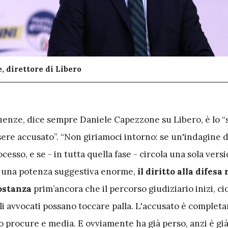
 direttore di Libero
uenze, dice sempre Daniele Capezzone su Libero, è lo 
sere accusato”. “Non giriamoci intorno: se un'indagine 
cesso, e se - in tutta quella fase - circola una sola vers
i una potenza suggestiva enorme,
il diritto alla difesa 
sostanza
prim’ancora che il percorso giudiziario inizi, ci
li avvocati possano toccare palla. L'accusato è comple
o procure e media. E ovviamente ha già perso, anzi è già