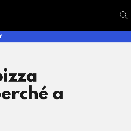
SEARCH
Y
pizza
perché a