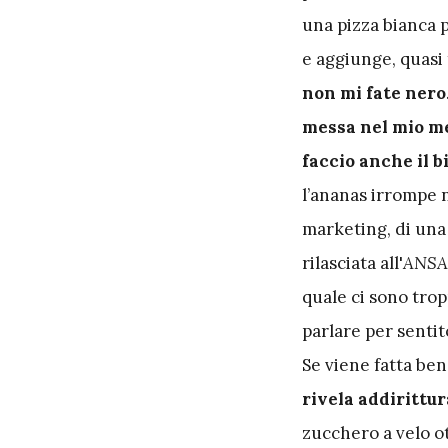
una pizza bianca p
e aggiunge, quasi t
non mi fate nero
messa nel mio m
faccio anche il b
l’ananas irrompe n
marketing, di una 
rilasciata all'
ANSA
quale ci sono trop
parlare per sentit
Se viene fatta bene
rivela addirittur
zucchero a velo o