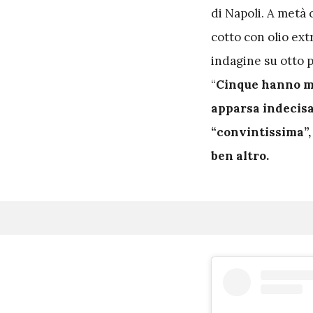
di Napoli. A metà 
cotto con olio ext
indagine su otto 
“
Cinque hanno mos
apparsa indecis
“convintissima”,
ben altro.