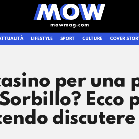
ATTUALITÀ
LIFESTYLE
SPORT
CULTURE
COVER STOR
casino per una 
 Sorbillo? Ecco 
cendo discutere