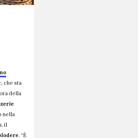
no
, che sta
ora della
zzerie
o nella
, il
plodere
. “È