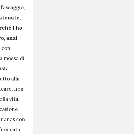
l’assaggio,
atenate,
rché l'ho
ro, anzi
a con
na mossa di
ista
etto alla
icare, non
lla vita.
ccasione
’ananas con
ffumicata