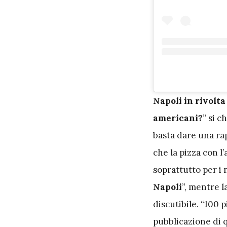
N
apoli in rivolta
americani?
” si 
basta dare una rap
che la pizza con l
soprattutto per i
Napoli
”, mentre l
discutibile. “100 
pubblicazione di 