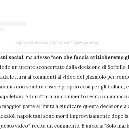
Un post condiviso da MOW MAG (@mow_mag)
 sui social
, ma adesso “
con che faccia criticheremo gl
chiede un utente sconcertato dalla decisione di Sorbillo
ida lettura ai commenti al video del pizzaiolo per rend
’ananas non sembra essere proprio cosa per gli italiani, e
 napoletani. Addirittura un commento recita un minacci
a maggior parte si limita a giudicare questa decisione a 
pizzaioli napoletani sono morti improvvisamente dopo la
questo video”, recita un commento. E ancora: “Solo mar