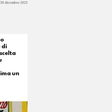
30 dicembre 2023
lo
 di
scelta
u
tima un