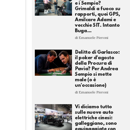
e i Sempio?
Grimaldi a fuoco su
rapporti, quei GPS,
Amilcare Adami e
vecchie SIT. Intanto
Buga…
di Emanuele Pieroni
Delitto di Garlasco:
il poker d’agosto
della Procura di
Pavia? Per Andrea
Sempio si mette
male (o è
un’occasione)
di Emanuele Pieroni
Vi diciamo tutto
sulle nuove auto
elettriche cinesi:
galleggiano, sono
equipaggiate con