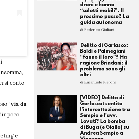
droni e hanno
“salotti mobili”. Il
prossimo passo? La
guida autonoma
di Federico Giuliani
Delitto di Garlasco:
Baldi e Palmegiani
“fanno il loro”? Ha
i
ragione Brindani: il
problema sono gli
. Insomma,
altri
ersi conto
di Emanuele Pieroni
[VIDEO] Delitto di
oso “
via da
Garlasco: sentita
l’intercettazione tra
dir poco
Sempio e l’avv.
Lovati? La bomba
di Buga (e Giallo) su
Andrea Sempio a
keting e