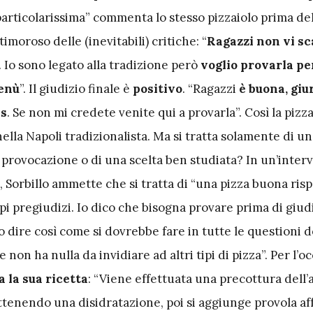
articolarissima” commenta lo stesso pizzaiolo prima del
imoroso delle (inevitabili) critiche: “
Ragazzi non vi sc
. Io sono legato alla tradizione però
voglio provarla pe
enù
”. Il giudizio finale è
positivo
. “Ragazzi
è buona, giu
is
. Se non mi credete venite qui a provarla”. Così la pizz
ella Napoli tradizionalista. Ma si tratta solamente di u
provocazione o di una scelta ben studiata? In un’interv
, Sorbillo ammette che si tratta di “una pizza buona risp
pi pregiudizi. Io dico che bisogna provare prima di giud
o dire così come si dovrebbe fare in tutte le questioni de
 non ha nulla da invidiare ad altri tipi di pizza”. Per l’o
a la sua ricetta
: “Viene effettuata una precottura dell
ttenendo una disidratazione, poi si aggiunge provola a